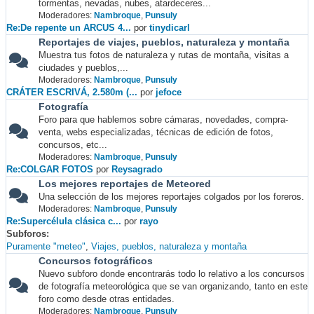
tormentas, nevadas, nubes, atardeceres...
Moderadores:
Nambroque
,
Punsuly
Re:De repente un ARCUS 4...
por
tinydicarl
Reportajes de viajes, pueblos, naturaleza y montaña
Muestra tus fotos de naturaleza y rutas de montaña, visitas a
ciudades y pueblos,...
Moderadores:
Nambroque
,
Punsuly
CRÁTER ESCRIVÁ, 2.580m (...
por
jefoce
Fotografía
Foro para que hablemos sobre cámaras, novedades, compra-
venta, webs especializadas, técnicas de edición de fotos,
concursos, etc...
Moderadores:
Nambroque
,
Punsuly
Re:COLGAR FOTOS
por
Reysagrado
Los mejores reportajes de Meteored
Una selección de los mejores reportajes colgados por los foreros.
Moderadores:
Nambroque
,
Punsuly
Re:Supercélula clásica c...
por
rayo
Subforos
Puramente "meteo"
Viajes, pueblos, naturaleza y montaña
Concursos fotográficos
Nuevo subforo donde encontrarás todo lo relativo a los concursos
de fotografía meteorológica que se van organizando, tanto en este
foro como desde otras entidades.
Moderadores:
Nambroque
,
Punsuly