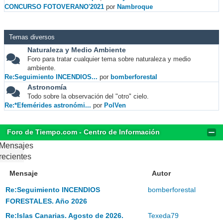
CONCURSO FOTOVERANO'2021
por
Nambroque
Temas diversos
Naturaleza y Medio Ambiente
Foro para tratar cualquier tema sobre naturaleza y medio
ambiente.
Re:Seguimiento INCENDIOS...
por
bomberforestal
Astronomía
Todo sobre la observación del "otro" cielo.
Re:*Efemérides astronómi...
por
PolVen
Foro de Tiempo.com - Centro de Información
Mensajes
recientes
Mensaje
Autor
Re:Seguimiento INCENDIOS
bomberforestal
FORESTALES. Año 2026
Re:Islas Canarias. Agosto de 2026.
Texeda79