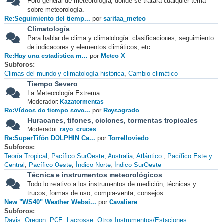
Foro general de meteorología, donde se tratará cualquier tema
sobre meteorología.
Re:Seguimiento del tiemp...
por
saritaa_meteo
Climatología
Para hablar de clima y climatología: clasificaciones, seguimiento
de indicadores y elementos climáticos, etc
Re:Hay una estadística m...
por
Meteo X
Subforos
Climas del mundo y climatología histórica
Cambio climático
Tiempo Severo
La Meteorología Extrema
Moderador:
Kazatormentas
Re:Vídeos de tiempo seve...
por
Reysagrado
Huracanes, tifones, ciclones, tormentas tropicales
Moderador:
rayo_cruces
Re:SuperTifón DOLPHIN Ca...
por
Torrelloviedo
Subforos
Teoría Tropical
Pacífico SurOeste
Australia
Atlántico
Pacífico Este y
Central
Pacífico Oeste
Índico Norte
Índico SurOeste
Técnica e instrumentos meteorológicos
Todo lo relativo a los instrumentos de medición, técnicas y
trucos, formas de uso, compra-venta, consejos...
New "WS40" Weather Websi...
por
Cavaliere
Subforos
Davis
Oregon
PCE
Lacrosse
Otros Instrumentos/Estaciones