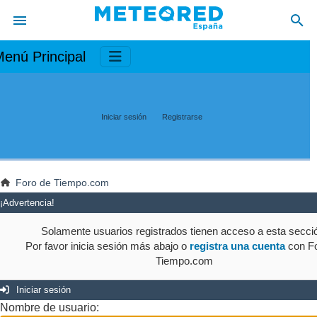
enú Principal
Iniciar sesión
Registrarse
Foro de Tiempo.com
¡Advertencia!
Solamente usuarios registrados tienen acceso a esta secci
Por favor inicia sesión más abajo o
registra una cuenta
con Fo
Tiempo.com
Iniciar sesión
Nombre de usuario: