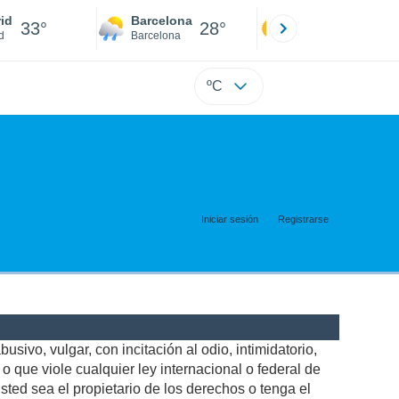
id
Barcelona
Sevilla
33°
28°
34°
d
Barcelona
Sevilla
ºC
Iniciar sesión
Registrarse
usivo, vulgar, con incitación al odio, intimidatorio,
 que viole cualquier ley internacional o federal de
ted sea el propietario de los derechos o tenga el