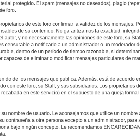
material protegido. El spam (mensajes no deseados), plagio (re
te foro.
propietarios de este foro confirmar la validez de los mensajes.
sables de su contenido. No garantizamos la exactitud, integrid
autor, y no necesariamente las opiniones de este foro, su Staff, 
censurable a notificarlo a un administrador o un moderador del 
urable, dentro de un período de tiempo razonable, si determina
r capaces de eliminar o modificar mensajes particulares de mane
nido de los mensajes que publica. Además, está de acuerdo en 
ado con este foro, su Staff, y sus subsidiarios. Los propietarios
a recabada en este servicio) en el supuesto de una queja forma
egir su nombre de usuario. Le aconsejamos que utilice un nombr
su contraseña a otra persona excepto a un administrador, para 
rsona bajo ningún concepto. Le recomendamos ENCARECIDAME
ta.