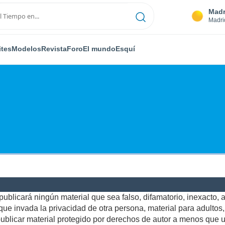
Madr
Madri
ites
Modelos
Revista
Foro
El mundo
Esquí
ublicará ningún material que sea falso, difamatorio, inexacto, ab
e invada la privacidad de otra persona, material para adultos, o
blicar material protegido por derechos de autor a menos que us