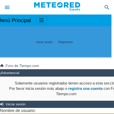
enú Principal
Iniciar sesión
Registrarse
Foro de Tiempo.com
¡Advertencia!
Solamente usuarios registrados tienen acceso a esta secci
Por favor inicia sesión más abajo o
registra una cuenta
con Fo
Tiempo.com
Iniciar sesión
Nombre de usuario: