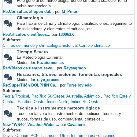
Foro general de meteorología, donde se tratará cualquier tema
sobre meteorología.
Re:Consultas al open dat...
por
M_Pinar
Climatología
Para hablar de clima y climatología: clasificaciones, seguimiento
de indicadores y elementos climáticos, etc
Re:Articulos científicos...
por
180961X
Subforos
Climas del mundo y climatología histórica
Cambio climático
Tiempo Severo
La Meteorología Extrema
Moderador:
Kazatormentas
Re:Vídeos de tiempo seve...
por
Reysagrado
Huracanes, tifones, ciclones, tormentas tropicales
Moderador:
rayo_cruces
Re:SuperTifón DOLPHIN Ca...
por
Torrelloviedo
Subforos
Teoría Tropical
Pacífico SurOeste
Australia
Atlántico
Pacífico Este y
Central
Pacífico Oeste
Índico Norte
Índico SurOeste
Técnica e instrumentos meteorológicos
Todo lo relativo a los instrumentos de medición, técnicas y
trucos, formas de uso, compra-venta, consejos...
New "WS40" Weather Websi...
por
Cavaliere
Subforos
Davis
Oregon
PCE
Lacrosse
Otros Instrumentos/Estaciones