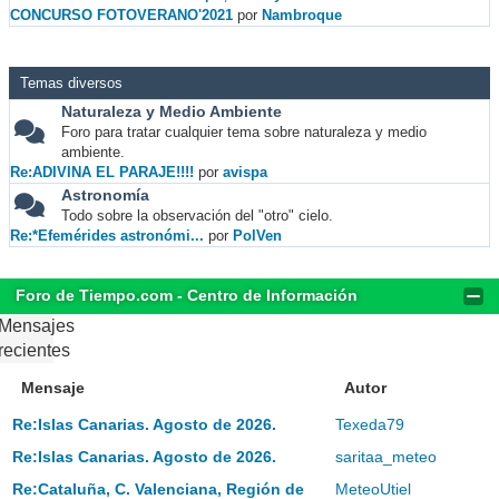
CONCURSO FOTOVERANO'2021
por
Nambroque
Temas diversos
Naturaleza y Medio Ambiente
Foro para tratar cualquier tema sobre naturaleza y medio
ambiente.
Re:ADIVINA EL PARAJE!!!!
por
avispa
Astronomía
Todo sobre la observación del "otro" cielo.
Re:*Efemérides astronómi...
por
PolVen
Foro de Tiempo.com - Centro de Información
Mensajes
recientes
Mensaje
Autor
Re:Islas Canarias. Agosto de 2026.
Texeda79
Re:Islas Canarias. Agosto de 2026.
saritaa_meteo
Re:Cataluña, C. Valenciana, Región de
MeteoUtiel