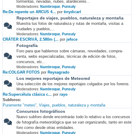
tormentas, nevadas, nubes, atardeceres...
Moderadores:
Nambroque
,
Punsuly
Re:De repente un ARCUS 4...
por
tinydicarl
Reportajes de viajes, pueblos, naturaleza y montaña
Muestra tus fotos de naturaleza y rutas de montaña, visitas a
ciudades y pueblos,...
Moderadores:
Nambroque
,
Punsuly
CRÁTER ESCRIVÁ, 2.580m (...
por
jefoce
Fotografía
Foro para que hablemos sobre cámaras, novedades, compra-
venta, webs especializadas, técnicas de edición de fotos,
concursos, etc...
Moderadores:
Nambroque
,
Punsuly
Re:COLGAR FOTOS
por
Reysagrado
Los mejores reportajes de Meteored
Una selección de los mejores reportajes colgados por los foreros.
Moderadores:
Nambroque
,
Punsuly
Re:Supercélula clásica c...
por
rayo
Subforos
Puramente "meteo"
Viajes, pueblos, naturaleza y montaña
Concursos fotográficos
Nuevo subforo donde encontrarás todo lo relativo a los concursos
de fotografía meteorológica que se van organizando, tanto en este
foro como desde otras entidades.
Moderadores:
Nambroque
,
Punsuly