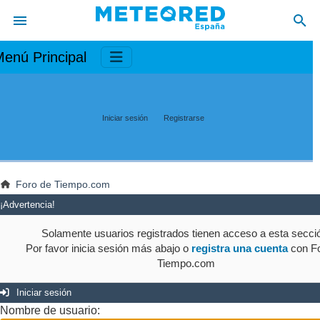
enú Principal
Iniciar sesión
Registrarse
Foro de Tiempo.com
¡Advertencia!
Solamente usuarios registrados tienen acceso a esta secci
Por favor inicia sesión más abajo o
registra una cuenta
con Fo
Tiempo.com
Iniciar sesión
Nombre de usuario: