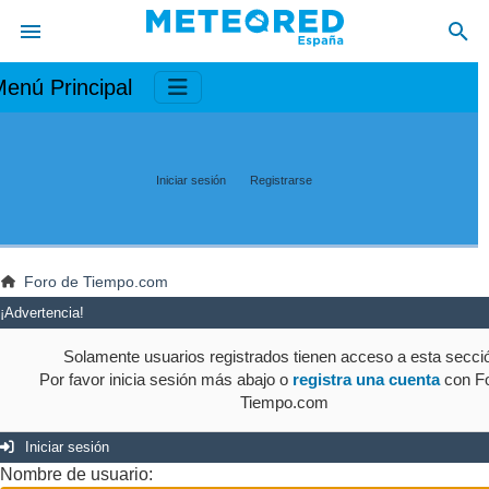
enú Principal
Iniciar sesión
Registrarse
Foro de Tiempo.com
¡Advertencia!
Solamente usuarios registrados tienen acceso a esta secci
Por favor inicia sesión más abajo o
registra una cuenta
con Fo
Tiempo.com
Iniciar sesión
Nombre de usuario: