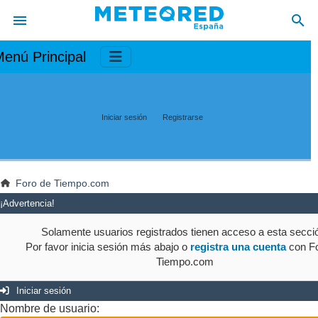
enú Principal
Iniciar sesión
Registrarse
Foro de Tiempo.com
¡Advertencia!
Solamente usuarios registrados tienen acceso a esta secci
Por favor inicia sesión más abajo o
registra una cuenta
con Fo
Tiempo.com
Iniciar sesión
Nombre de usuario: