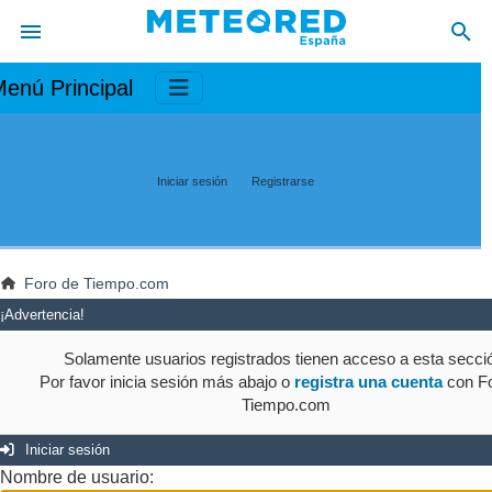
enú Principal
Iniciar sesión
Registrarse
Foro de Tiempo.com
¡Advertencia!
Solamente usuarios registrados tienen acceso a esta secci
Por favor inicia sesión más abajo o
registra una cuenta
con Fo
Tiempo.com
Iniciar sesión
Nombre de usuario: