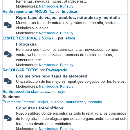
tormentas, nevadas, nubes, atardeceres...
Moderadores:
Nambroque
,
Punsuly
Re:De repente un ARCUS 4...
por
tinydicarl
Reportajes de viajes, pueblos, naturaleza y montaña
Muestra tus fotos de naturaleza y rutas de montaña, visitas a
ciudades y pueblos,...
Moderadores:
Nambroque
,
Punsuly
CRÁTER ESCRIVÁ, 2.580m (...
por
jefoce
Fotografía
Foro para que hablemos sobre cámaras, novedades, compra-
venta, webs especializadas, técnicas de edición de fotos,
concursos, etc...
Moderadores:
Nambroque
,
Punsuly
Re:COLGAR FOTOS
por
Reysagrado
Los mejores reportajes de Meteored
Una selección de los mejores reportajes colgados por los foreros.
Moderadores:
Nambroque
,
Punsuly
Re:Supercélula clásica c...
por
rayo
Subforos
Puramente "meteo"
Viajes, pueblos, naturaleza y montaña
Concursos fotográficos
Nuevo subforo donde encontrarás todo lo relativo a los concursos
de fotografía meteorológica que se van organizando, tanto en este
foro como desde otras entidades.
Moderadores:
Nambroque
,
Punsuly