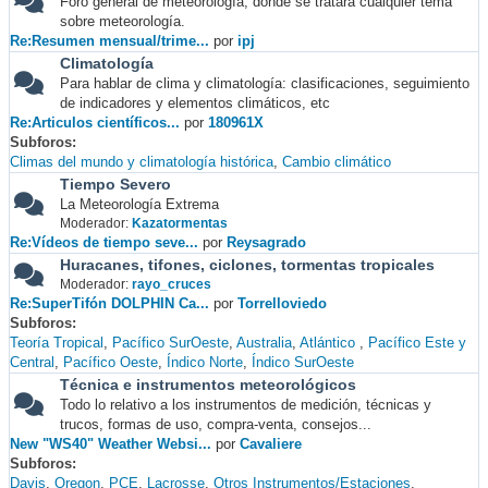
Foro general de meteorología, donde se tratará cualquier tema
sobre meteorología.
Re:Resumen mensual/trime...
por
ipj
Climatología
Para hablar de clima y climatología: clasificaciones, seguimiento
de indicadores y elementos climáticos, etc
Re:Articulos científicos...
por
180961X
Subforos
Climas del mundo y climatología histórica
Cambio climático
Tiempo Severo
La Meteorología Extrema
Moderador:
Kazatormentas
Re:Vídeos de tiempo seve...
por
Reysagrado
Huracanes, tifones, ciclones, tormentas tropicales
Moderador:
rayo_cruces
Re:SuperTifón DOLPHIN Ca...
por
Torrelloviedo
Subforos
Teoría Tropical
Pacífico SurOeste
Australia
Atlántico
Pacífico Este y
Central
Pacífico Oeste
Índico Norte
Índico SurOeste
Técnica e instrumentos meteorológicos
Todo lo relativo a los instrumentos de medición, técnicas y
trucos, formas de uso, compra-venta, consejos...
New "WS40" Weather Websi...
por
Cavaliere
Subforos
Davis
Oregon
PCE
Lacrosse
Otros Instrumentos/Estaciones