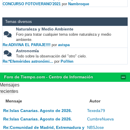
CONCURSO FOTOVERANO'2021
por
Nambroque
Temas diversos
Naturaleza y Medio Ambiente
Foro para tratar cualquier tema sobre naturaleza y medio
ambiente.
Re:ADIVINA EL PARAJE!!!!
por
avispa
Astronomía
Todo sobre la observación del "otro" cielo.
Re:*Efemérides astronómi...
por
PolVen
Foro de Tiempo.com - Centro de Información
Mensajes
recientes
Mensaje
Autor
Re:Islas Canarias. Agosto de 2026.
Texeda79
Re:Islas Canarias. Agosto de 2026.
CumbreNueva
Re:Comunidad de Madrid, Extremadura y
NBSJose