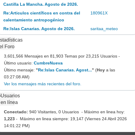
Castilla La Mancha. Agosto de 2026.
Re:Articulos científicos en contra del
180961X
calentamiento antropogénico
Re:Islas Canarias. Agosto de 2026.
saritaa_meteo
stadísticas
el Foro
3,601,566 Mensajes en 81,903 Temas por 23,215 Usuarios -
Último usuario:
CumbreNueva
Último mensaje:
"
Re:Islas Canarias. Agost...
"
(
Hoy
a las
03:27:08 AM)
Ver los mensajes más recientes del foro.
Usuarios
en línea
Conectado:
940 Visitantes, 0 Usuarios - Máximo en linea hoy:
1,223
- Máximo en linea siempre: 19,147 (Viernes 24 Abril 2026
14:01:22 PM)