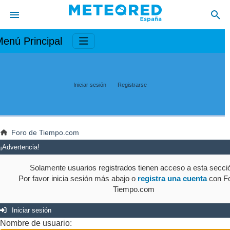
enú Principal
Iniciar sesión
Registrarse
Foro de Tiempo.com
¡Advertencia!
Solamente usuarios registrados tienen acceso a esta secci
Por favor inicia sesión más abajo o
registra una cuenta
con Fo
Tiempo.com
Iniciar sesión
Nombre de usuario: