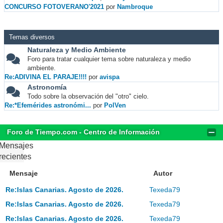
CONCURSO FOTOVERANO'2021
por
Nambroque
Temas diversos
Naturaleza y Medio Ambiente
Foro para tratar cualquier tema sobre naturaleza y medio
ambiente.
Re:ADIVINA EL PARAJE!!!!
por
avispa
Astronomía
Todo sobre la observación del "otro" cielo.
Re:*Efemérides astronómi...
por
PolVen
Foro de Tiempo.com - Centro de Información
Mensajes
recientes
Mensaje
Autor
Re:Islas Canarias. Agosto de 2026.
Texeda79
Re:Islas Canarias. Agosto de 2026.
Texeda79
Re:Islas Canarias. Agosto de 2026.
Texeda79