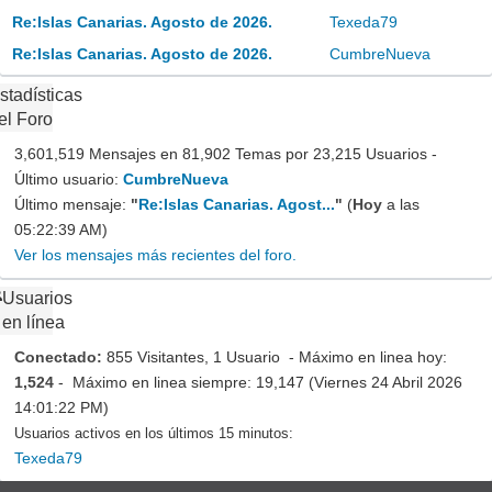
Re:Islas Canarias. Agosto de 2026.
Texeda79
Re:Islas Canarias. Agosto de 2026.
CumbreNueva
stadísticas
el Foro
3,601,519 Mensajes en 81,902 Temas por 23,215 Usuarios -
Último usuario:
CumbreNueva
Último mensaje:
"
Re:Islas Canarias. Agost...
"
(
Hoy
a las
05:22:39 AM)
Ver los mensajes más recientes del foro.
Usuarios
en línea
Conectado:
855 Visitantes, 1 Usuario - Máximo en linea hoy:
1,524
- Máximo en linea siempre: 19,147 (Viernes 24 Abril 2026
14:01:22 PM)
Usuarios activos en los últimos 15 minutos:
Texeda79