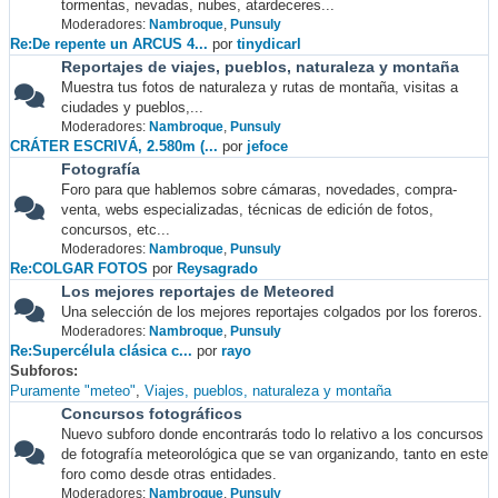
tormentas, nevadas, nubes, atardeceres...
Moderadores:
Nambroque
,
Punsuly
Re:De repente un ARCUS 4...
por
tinydicarl
Reportajes de viajes, pueblos, naturaleza y montaña
Muestra tus fotos de naturaleza y rutas de montaña, visitas a
ciudades y pueblos,...
Moderadores:
Nambroque
,
Punsuly
CRÁTER ESCRIVÁ, 2.580m (...
por
jefoce
Fotografía
Foro para que hablemos sobre cámaras, novedades, compra-
venta, webs especializadas, técnicas de edición de fotos,
concursos, etc...
Moderadores:
Nambroque
,
Punsuly
Re:COLGAR FOTOS
por
Reysagrado
Los mejores reportajes de Meteored
Una selección de los mejores reportajes colgados por los foreros.
Moderadores:
Nambroque
,
Punsuly
Re:Supercélula clásica c...
por
rayo
Subforos
Puramente "meteo"
Viajes, pueblos, naturaleza y montaña
Concursos fotográficos
Nuevo subforo donde encontrarás todo lo relativo a los concursos
de fotografía meteorológica que se van organizando, tanto en este
foro como desde otras entidades.
Moderadores:
Nambroque
,
Punsuly