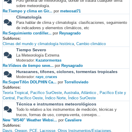
Foro general de meteorología, donde se tratará cualquier tema
sobre meteorología.
Re:Tiempo y clima en Gir...
por
meteosat71
Climatología
Para hablar de clima y climatología: clasificaciones, seguimiento
de indicadores y elementos climáticos, etc
Re:Seguimiento cordiller...
por
Reysagrado
Subforos
Climas del mundo y climatología histórica
Cambio climático
Tiempo Severo
La Meteorología Extrema
Moderador:
Kazatormentas
Re:Vídeos de tiempo seve...
por
Reysagrado
Huracanes, tifones, ciclones, tormentas tropicales
Moderador:
rayo_cruces
Re:SuperTifón DOLPHIN Ca...
por
Torrelloviedo
Subforos
Teoría Tropical
Pacífico SurOeste
Australia
Atlántico
Pacífico Este y
Central
Pacífico Oeste
Índico Norte
Índico SurOeste
Técnica e instrumentos meteorológicos
Todo lo relativo a los instrumentos de medición, técnicas y
trucos, formas de uso, compra-venta, consejos...
New "WS40" Weather Websi...
por
Cavaliere
Subforos
Davis
Oregon
PCE
Lacrosse
Otros Instrumentos/Estaciones