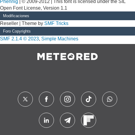
Phennig
| © 2009-2012 | This font is licensed under the SIL
Open Font License, Version 1.1
Modificaciones
Reseller | Theme by
SMF Tricks
Foro Copyrights
SMF 2.1.4 © 2023
,
Simple Machines