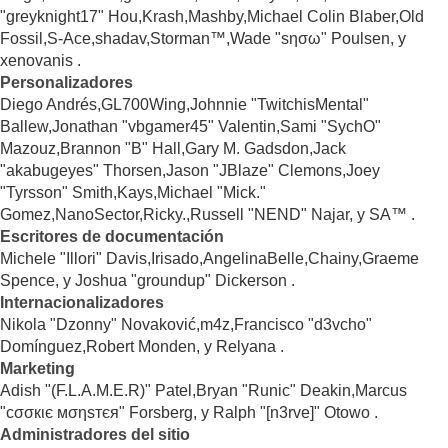
"greyknight17" Hou,Krash,Mashby,Michael Colin Blaber,Old
Fossil,S-Ace,shadav,Storman™,Wade "sησω" Poulsen, y
xenovanis .
Personalizadores
Diego Andrés,GL700Wing,Johnnie "TwitchisMental"
Ballew,Jonathan "vbgamer45" Valentin,Sami "SychO"
Mazouz,Brannon "B" Hall,Gary M. Gadsdon,Jack
"akabugeyes" Thorsen,Jason "JBlaze" Clemons,Joey
"Tyrsson" Smith,Kays,Michael "Mick."
Gomez,NanoSector,Ricky.,Russell "NEND" Najar, y SA™ .
Escritores de documentación
Michele "Illori" Davis,Irisado,AngelinaBelle,Chainy,Graeme
Spence, y Joshua "groundup" Dickerson .
Internacionalizadores
Nikola "Dzonny" Novaković,m4z,Francisco "d3vcho"
Domínguez,Robert Monden, y Relyana .
Marketing
Adish "(F.L.A.M.E.R)" Patel,Bryan "Runic" Deakin,Marcus
"cσσкιє мσηѕтєя" Forsberg, y Ralph "[n3rve]" Otowo .
Administradores del sitio