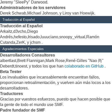
Jeremy "SleePy" Darwood.
Administradores de los servidores
Derek Schwab,Michael Johnson, y Liroy van Hoewijk.
Traducción al Español
Traducción al Español
Arkaitz,d3vcho,Diego
Andrés,hefesto,Irisado,luuuciano,snoopy_virtual,Ramón
Cutanda,ZerK, y jchsm .
Agradecimientos Especiales
Desarrolladores Consultores
albertlast,Brett Flannigan,Mark Rose,René-Gilles "Nao 尚"
Deberdt,tinoest, y todos los que han
colaborado en GitHub
.
Beta Tester
Los invaluables que incansablemente encuentran fallos,
proporcionan retroalimentación, y vuelven aún más locos a los
desarrolladores.
Traductores
Gracias por vuestros esfuerzos, puesto que hacen posible que
la gente de todo el mundo use SMF.
Padre fundador de SMF