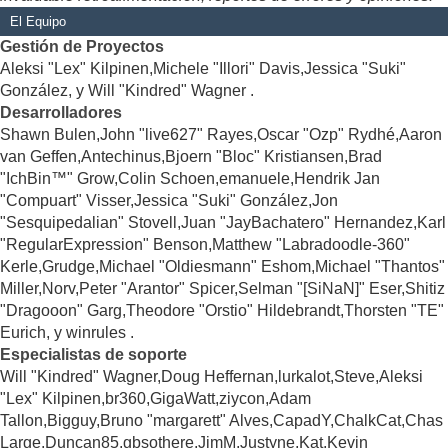
El Equipo
Gestión de Proyectos
Aleksi "Lex" Kilpinen,Michele "Illori" Davis,Jessica "Suki"
González, y Will "Kindred" Wagner .
Desarrolladores
Shawn Bulen,John "live627" Rayes,Oscar "Ozp" Rydhé,Aaron
van Geffen,Antechinus,Bjoern "Bloc" Kristiansen,Brad
"IchBin™" Grow,Colin Schoen,emanuele,Hendrik Jan
"Compuart" Visser,Jessica "Suki" González,Jon
"Sesquipedalian" Stovell,Juan "JayBachatero" Hernandez,Karl
"RegularExpression" Benson,Matthew "Labradoodle-360"
Kerle,Grudge,Michael "Oldiesmann" Eshom,Michael "Thantos"
Miller,Norv,Peter "Arantor" Spicer,Selman "[SiNaN]" Eser,Shitiz
"Dragooon" Garg,Theodore "Orstio" Hildebrandt,Thorsten "TE"
Eurich, y winrules .
Especialistas de soporte
Will "Kindred" Wagner,Doug Heffernan,lurkalot,Steve,Aleksi
"Lex" Kilpinen,br360,GigaWatt,ziycon,Adam
Tallon,Bigguy,Bruno "margarett" Alves,CapadY,ChalkCat,Chas
Large,Duncan85,gbsothere,JimM,Justyne,Kat,Kevin