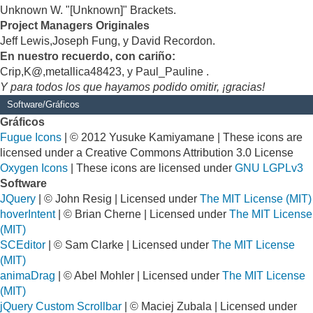
Unknown W. "[Unknown]" Brackets.
Project Managers Originales
Jeff Lewis,Joseph Fung, y David Recordon.
En nuestro recuerdo, con cariño:
Crip,K@,metallica48423, y Paul_Pauline .
Y para todos los que hayamos podido omitir, ¡gracias!
Software/Gráficos
Gráficos
Fugue Icons
| © 2012 Yusuke Kamiyamane | These icons are
licensed under a Creative Commons Attribution 3.0 License
Oxygen Icons
| These icons are licensed under
GNU LGPLv3
Software
JQuery
| © John Resig | Licensed under
The MIT License (MIT)
hoverIntent
| © Brian Cherne | Licensed under
The MIT License
(MIT)
SCEditor
| © Sam Clarke | Licensed under
The MIT License
(MIT)
animaDrag
| © Abel Mohler | Licensed under
The MIT License
(MIT)
jQuery Custom Scrollbar
| © Maciej Zubala | Licensed under