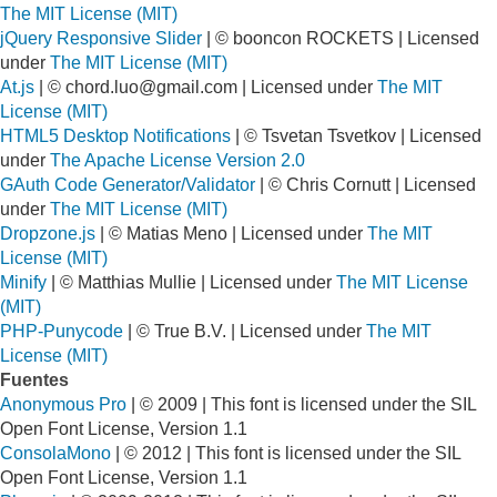
The MIT License (MIT)
jQuery Responsive Slider
| © booncon ROCKETS | Licensed
under
The MIT License (MIT)
At.js
| ©
chord.luo@gmail.com
| Licensed under
The MIT
License (MIT)
HTML5 Desktop Notifications
| © Tsvetan Tsvetkov | Licensed
under
The Apache License Version 2.0
GAuth Code Generator/Validator
| © Chris Cornutt | Licensed
under
The MIT License (MIT)
Dropzone.js
| © Matias Meno | Licensed under
The MIT
License (MIT)
Minify
| © Matthias Mullie | Licensed under
The MIT License
(MIT)
PHP-Punycode
| © True B.V. | Licensed under
The MIT
License (MIT)
Fuentes
Anonymous Pro
| © 2009 | This font is licensed under the SIL
Open Font License, Version 1.1
ConsolaMono
| © 2012 | This font is licensed under the SIL
Open Font License, Version 1.1