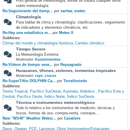
Foro general de meteorología, donde se tratará cualquier tema
sobre meteorología.
Re:Seguimiento del tiemp...
por
saritaa_meteo
Climatología
Para hablar de clima y climatología: clasificaciones, seguimiento
de indicadores y elementos climáticos, etc
Re:Hay una estadística m...
por
Meteo X
Subforos
Climas del mundo y climatología histórica
Cambio climático
Tiempo Severo
La Meteorología Extrema
Moderador:
Kazatormentas
Re:Vídeos de tiempo seve...
por
Reysagrado
Huracanes, tifones, ciclones, tormentas tropicales
Moderador:
rayo_cruces
Re:SuperTifón DOLPHIN Ca...
por
Torrelloviedo
Subforos
Teoría Tropical
Pacífico SurOeste
Australia
Atlántico
Pacífico Este y
Central
Pacífico Oeste
Índico Norte
Índico SurOeste
Técnica e instrumentos meteorológicos
Todo lo relativo a los instrumentos de medición, técnicas y
trucos, formas de uso, compra-venta, consejos...
New "WS40" Weather Websi...
por
Cavaliere
Subforos
Davis
Oregon
PCE
Lacrosse
Otros Instrumentos/Estaciones