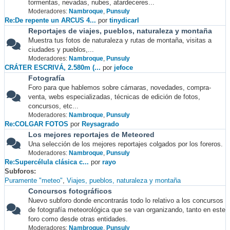
tormentas, nevadas, nubes, atardeceres...
Moderadores:
Nambroque
,
Punsuly
Re:De repente un ARCUS 4...
por
tinydicarl
Reportajes de viajes, pueblos, naturaleza y montaña
Muestra tus fotos de naturaleza y rutas de montaña, visitas a
ciudades y pueblos,...
Moderadores:
Nambroque
,
Punsuly
CRÁTER ESCRIVÁ, 2.580m (...
por
jefoce
Fotografía
Foro para que hablemos sobre cámaras, novedades, compra-
venta, webs especializadas, técnicas de edición de fotos,
concursos, etc...
Moderadores:
Nambroque
,
Punsuly
Re:COLGAR FOTOS
por
Reysagrado
Los mejores reportajes de Meteored
Una selección de los mejores reportajes colgados por los foreros.
Moderadores:
Nambroque
,
Punsuly
Re:Supercélula clásica c...
por
rayo
Subforos
Puramente "meteo"
Viajes, pueblos, naturaleza y montaña
Concursos fotográficos
Nuevo subforo donde encontrarás todo lo relativo a los concursos
de fotografía meteorológica que se van organizando, tanto en este
foro como desde otras entidades.
Moderadores:
Nambroque
,
Punsuly