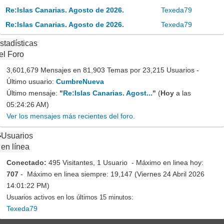
Re:Islas Canarias. Agosto de 2026.
Texeda79
Re:Islas Canarias. Agosto de 2026.
Texeda79
stadísticas
el Foro
3,601,679 Mensajes en 81,903 Temas por 23,215 Usuarios -
Último usuario:
CumbreNueva
Último mensaje:
"
Re:Islas Canarias. Agost...
"
(
Hoy
a las
05:24:26 AM)
Ver los mensajes más recientes del foro.
Usuarios
en línea
Conectado:
495 Visitantes, 1 Usuario - Máximo en linea hoy:
707
- Máximo en linea siempre: 19,147 (Viernes 24 Abril 2026
14:01:22 PM)
Usuarios activos en los últimos 15 minutos:
Texeda79