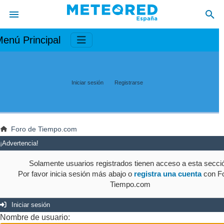
enú Principal
Iniciar sesión
Registrarse
Foro de Tiempo.com
¡Advertencia!
Solamente usuarios registrados tienen acceso a esta secci
Por favor inicia sesión más abajo o
registra una cuenta
con Fo
Tiempo.com
Iniciar sesión
Nombre de usuario: