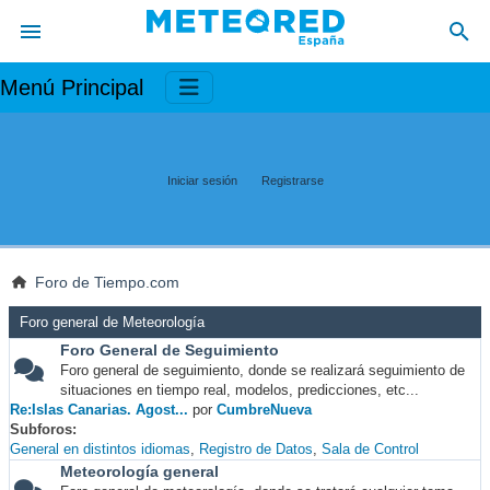
Menú Principal
Iniciar sesión
Registrarse
Foro de Tiempo.com
Foro general de Meteorología
Foro General de Seguimiento
Foro general de seguimiento, donde se realizará seguimiento de
situaciones en tiempo real, modelos, predicciones, etc...
Re:Islas Canarias. Agost...
por
CumbreNueva
Subforos
General en distintos idiomas
Registro de Datos
Sala de Control
Meteorología general