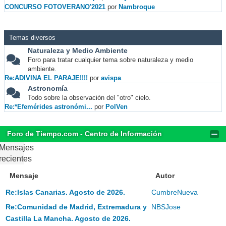
CONCURSO FOTOVERANO'2021
por
Nambroque
Temas diversos
Naturaleza y Medio Ambiente
Foro para tratar cualquier tema sobre naturaleza y medio
ambiente.
Re:ADIVINA EL PARAJE!!!!
por
avispa
Astronomía
Todo sobre la observación del "otro" cielo.
Re:*Efemérides astronómi...
por
PolVen
Foro de Tiempo.com - Centro de Información
Mensajes
recientes
Mensaje
Autor
Re:Islas Canarias. Agosto de 2026.
CumbreNueva
Re:Comunidad de Madrid, Extremadura y
NBSJose
Castilla La Mancha. Agosto de 2026.