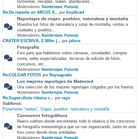
tormentas, nevadas, nubes, atardeceres...
Moderadores:
Nambroque
,
Punsuly
Re:De repente un ARCUS 4...
por
tinydicarl
Reportajes de viajes, pueblos, naturaleza y montaña
Muestra tus fotos de naturaleza y rutas de montaña, visitas a
ciudades y pueblos,...
Moderadores:
Nambroque
,
Punsuly
CRÁTER ESCRIVÁ, 2.580m (...
por
jefoce
Fotografía
Foro para que hablemos sobre cámaras, novedades, compra-
venta, webs especializadas, técnicas de edición de fotos,
concursos, etc...
Moderadores:
Nambroque
,
Punsuly
Re:COLGAR FOTOS
por
Reysagrado
Los mejores reportajes de Meteored
Una selección de los mejores reportajes colgados por los foreros.
Moderadores:
Nambroque
,
Punsuly
Re:Supercélula clásica c...
por
rayo
Subforos
Puramente "meteo"
Viajes, pueblos, naturaleza y montaña
Concursos fotográficos
Nuevo subforo donde encontrarás todo lo relativo a los concursos
de fotografía meteorológica que se van organizando, tanto en este
foro como desde otras entidades.
Moderadores:
Nambroque
,
Punsuly