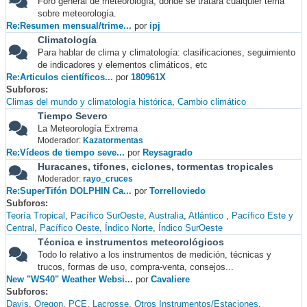
Foro general de meteorología, donde se tratará cualquier tema
sobre meteorología.
Re:Resumen mensual/trime...
por
ipj
Climatología
Para hablar de clima y climatología: clasificaciones, seguimiento
de indicadores y elementos climáticos, etc
Re:Articulos científicos...
por
180961X
Subforos
Climas del mundo y climatología histórica
Cambio climático
Tiempo Severo
La Meteorología Extrema
Moderador:
Kazatormentas
Re:Vídeos de tiempo seve...
por
Reysagrado
Huracanes, tifones, ciclones, tormentas tropicales
Moderador:
rayo_cruces
Re:SuperTifón DOLPHIN Ca...
por
Torrelloviedo
Subforos
Teoría Tropical
Pacífico SurOeste
Australia
Atlántico
Pacífico Este y
Central
Pacífico Oeste
Índico Norte
Índico SurOeste
Técnica e instrumentos meteorológicos
Todo lo relativo a los instrumentos de medición, técnicas y
trucos, formas de uso, compra-venta, consejos...
New "WS40" Weather Websi...
por
Cavaliere
Subforos
Davis
Oregon
PCE
Lacrosse
Otros Instrumentos/Estaciones