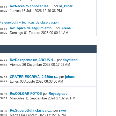
Re:Necesito conocer las ...
por
M_Pinar
ajes
Jueves 16 Julio 2026 12:49:36 PM
emas
Meteorología y técnicas de observación
Re:Topics de seguimiento...
por
Arena
ajes
Domingo 01 Febrero 2026 00:00:14 AM
emas
Re:De repente un ARCUS 4...
por
tinydicarl
ajes
Viernes 26 Diciembre 2025 00:17:03 AM
emas
CRÁTER ESCRIVÁ, 2.580m (...
por
jefoce
ajes
Lunes 03 Agosto 2026 08:38:00 AM
emas
Re:COLGAR FOTOS
por
Reysagrado
ajes
Miércoles 11 Septiembre 2024 17:02:26 PM
emas
Re:Supercélula clásica c...
por
rayo
ajes
Martes 04 Febrero 2025 17:15:14 PM
emas