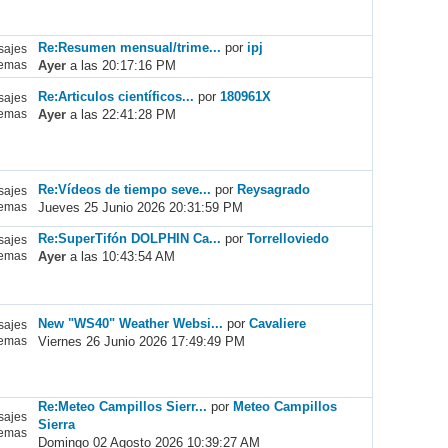
Re:Resumen mensual/trime...
por
ipj
ajes
Ayer
a las 20:17:16 PM
emas
Re:Articulos científicos...
por
180961X
ajes
Ayer
a las 22:41:28 PM
emas
Re:Vídeos de tiempo seve...
por
Reysagrado
ajes
Jueves 25 Junio 2026 20:31:59 PM
emas
Re:SuperTifón DOLPHIN Ca...
por
Torrelloviedo
ajes
Ayer
a las 10:43:54 AM
emas
New "WS40" Weather Websi...
por
Cavaliere
ajes
Viernes 26 Junio 2026 17:49:49 PM
emas
Re:Meteo Campillos Sierr...
por
Meteo Campillos
ajes
Sierra
emas
Domingo 02 Agosto 2026 10:39:27 AM