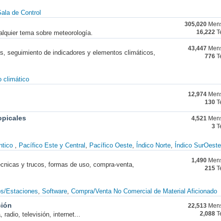
ala de Control
305,020
Mens
alquier tema sobre meteorología.
16,222
T
43,447
Mens
nes, seguimiento de indicadores y elementos climáticos,
776
T
 climático
12,974
Mens
130
T
opicales
4,521
Mens
3
T
ntico
Pacífico Este y Central
Pacífico Oeste
Índico Norte
Índico SurOeste
1,490
Mens
técnicas y trucos, formas de uso, compra-venta,
215
T
os/Estaciones
Software
Compra/Venta No Comercial de Material Aficionado
ción
22,513
Mens
radio, televisión, internet...
2,088
T