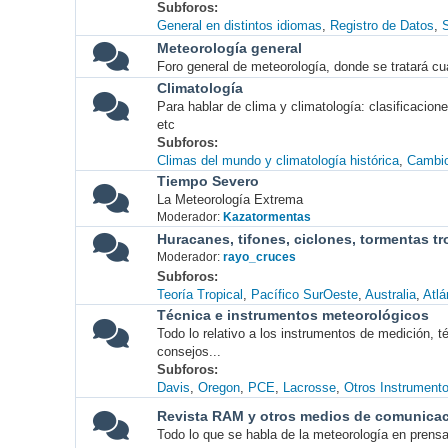
Subforos
General en distintos idiomas
Registro de Datos
S
Meteorología general
Foro general de meteorología, donde se tratará cu
Climatología
Para hablar de clima y climatología: clasificacio
etc
Subforos
Climas del mundo y climatología histórica
Cambio
Tiempo Severo
La Meteorología Extrema
Moderador:
Kazatormentas
Huracanes, tifones, ciclones, tormentas tr
Moderador:
rayo_cruces
Subforos
Teoría Tropical
Pacífico SurOeste
Australia
Atlá
Técnica e instrumentos meteorológicos
Todo lo relativo a los instrumentos de medición, 
consejos...
Subforos
Davis
Oregon
PCE
Lacrosse
Otros Instrument
Revista RAM y otros medios de comunica
Todo lo que se habla de la meteorología en prensa, 