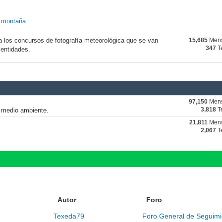
y montaña
a los concursos de fotografía meteorológica que se van
15,685
Mens
347
T
 entidades.
97,150
Mens
y medio ambiente.
3,818
T
21,811
Mens
2,067
T
Autor
Foro
Texeda79
Foro General de Seguimi