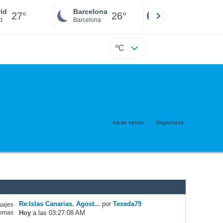
id
Barcelona
Sevilla
27°
26°
25°
d
Barcelona
Sevilla
ºC
Iniciar sesión
Registrarse
Re:Islas Canarias. Agost...
por
Texeda79
ajes
Hoy
a las 03:27:08 AM
emas