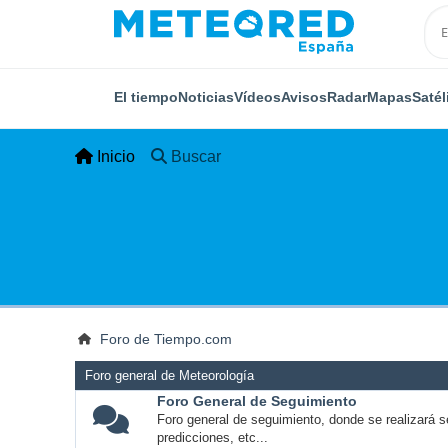
El tiempo
Noticias
Vídeos
Avisos
Radar
Mapas
Satél
Inicio
Buscar
Foro de Tiempo.com
Foro general de Meteorología
Foro General de Seguimiento
Foro general de seguimiento, donde se realizará s
predicciones, etc...