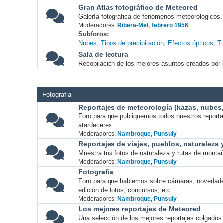
Gran Atlas fotográfico de Meteored
Galería fotográfica de fenómenos meteorológicos.
Moderadores:
Ribera-Met
,
febrero 1956
Subforos
Nubes
Tipos de precipitación
Efectos ópticos
T
Sala de lectura
Recopilación de los mejores asuntos creados por l
Fotografia
Reportajes de meteorología (kazas, nubes, 
Foro para que publiquemos todos nuestros report
atardeceres...
Moderadores:
Nambroque
,
Punsuly
Reportajes de viajes, pueblos, naturaleza
Muestra tus fotos de naturaleza y rutas de montañ
Moderadores:
Nambroque
,
Punsuly
Fotografía
Foro para que hablemos sobre cámaras, novedade
edición de fotos, concursos, etc...
Moderadores:
Nambroque
,
Punsuly
Los mejores reportajes de Meteored
Una selección de los mejores reportajes colgados 