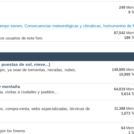
249
Mens
9
T
iempo severo
Consecuencias meteorológicas y climáticas
Instrumentos de 
87,542
Mens
os usuarios de este foro.
186
T
puestas de sol, nieve...)
ajes, ya sean de tormentas, nevadas, nubes,
149,995
Mens
10,990
T
 y montaña
64,019
Mens
a, visitas a ciudades y pueblos,...
5,614
T
s, compra-venta, webs especializadas, técnicas de
11,388
Mens
1,073
T
64
Mens
por los foreros.
1
T