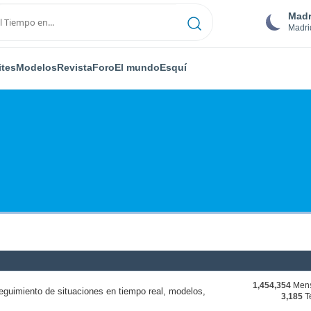
Madr
Madri
ites
Modelos
Revista
Foro
El mundo
Esquí
1,454,354
Mens
eguimiento de situaciones en tiempo real, modelos,
3,185
T