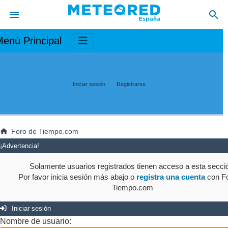
enú Principal
Iniciar sesión
Registrarse
Foro de Tiempo.com
¡Advertencia!
Solamente usuarios registrados tienen acceso a esta secci
Por favor inicia sesión más abajo o
registra una cuenta
con Fo
Tiempo.com
Iniciar sesión
Nombre de usuario: