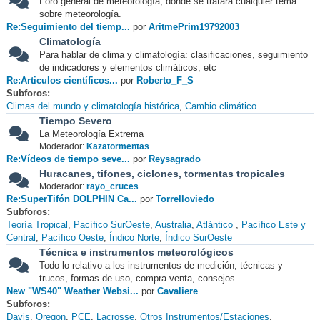
Foro general de meteorología, donde se tratará cualquier tema
sobre meteorología.
Re:Seguimiento del tiemp...
por
AritmePrim19792003
Climatología
Para hablar de clima y climatología: clasificaciones, seguimiento
de indicadores y elementos climáticos, etc
Re:Articulos científicos...
por
Roberto_F_S
Subforos
Climas del mundo y climatología histórica
Cambio climático
Tiempo Severo
La Meteorología Extrema
Moderador:
Kazatormentas
Re:Vídeos de tiempo seve...
por
Reysagrado
Huracanes, tifones, ciclones, tormentas tropicales
Moderador:
rayo_cruces
Re:SuperTifón DOLPHIN Ca...
por
Torrelloviedo
Subforos
Teoría Tropical
Pacífico SurOeste
Australia
Atlántico
Pacífico Este y
Central
Pacífico Oeste
Índico Norte
Índico SurOeste
Técnica e instrumentos meteorológicos
Todo lo relativo a los instrumentos de medición, técnicas y
trucos, formas de uso, compra-venta, consejos...
New "WS40" Weather Websi...
por
Cavaliere
Subforos
Davis
Oregon
PCE
Lacrosse
Otros Instrumentos/Estaciones