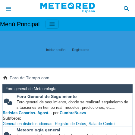
Menú Principal
Iniciar sesión
Registrarse
Foro de Tiempo.com
Foro general de Meteorología
Foro General de Seguimiento
Foro general de seguimiento, donde se realizará seguimiento de
situaciones en tiempo real, modelos, predicciones, etc...
Re:Islas Canarias. Agost...
por
CumbreNueva
Subforos
General en distintos idiomas
Registro de Datos
Sala de Control
Meteorología general