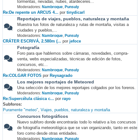
tormentas, nevadas, nubes, atardeceres...
Moderadores:
Nambroque
,
Punsuly
Re:De repente un ARCUS 4...
por
tinydicarl
Reportajes de viajes, pueblos, naturaleza y montaña
Muestra tus fotos de naturaleza y rutas de montaña, visitas a
ciudades y pueblos,...
Moderadores:
Nambroque
,
Punsuly
CRÁTER ESCRIVÁ, 2.580m (...
por
jefoce
Fotografía
Foro para que hablemos sobre cámaras, novedades, compra-
venta, webs especializadas, técnicas de edición de fotos,
concursos, etc...
Moderadores:
Nambroque
,
Punsuly
Re:COLGAR FOTOS
por
Reysagrado
Los mejores reportajes de Meteored
Una selección de los mejores reportajes colgados por los foreros.
Moderadores:
Nambroque
,
Punsuly
Re:Supercélula clásica c...
por
rayo
Subforos
Puramente "meteo"
Viajes, pueblos, naturaleza y montaña
Concursos fotográficos
Nuevo subforo donde encontrarás todo lo relativo a los concursos
de fotografía meteorológica que se van organizando, tanto en este
foro como desde otras entidades.
Moderadores:
Nambroque
,
Punsuly