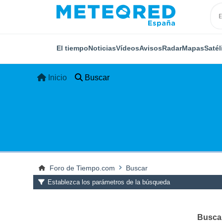
El tiempo
Noticias
Vídeos
Avisos
Radar
Mapas
Satél
Inicio
Buscar
Foro de Tiempo.com
Buscar
Establezca los parámetros de la búsqueda
Buscar