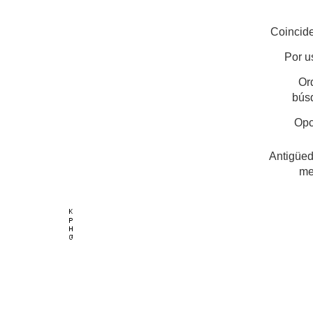
Coincide
Por u
Or
bús
Opc
Antigüed
me