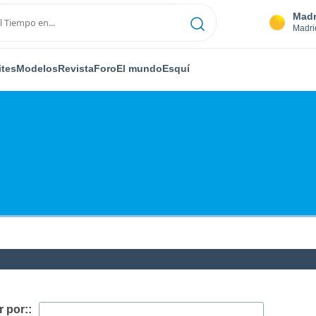
Madr
Madri
ites
Modelos
Revista
Foro
El mundo
Esquí
 por::