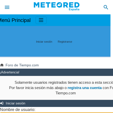
enú Principal
Iniciar sesión
Registrarse
Foro de Tiempo.com
¡Advertencia!
Solamente usuarios registrados tienen acceso a esta secci
Por favor inicia sesión más abajo o
registra una cuenta
con Fo
Tiempo.com
Iniciar sesión
Nombre de usuario: