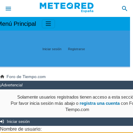
enú Principal
Iniciar sesión
Registrarse
Foro de Tiempo.com
¡Advertencia!
Solamente usuarios registrados tienen acceso a esta secci
Por favor inicia sesión más abajo o
registra una cuenta
con Fo
Tiempo.com
Iniciar sesión
Nombre de usuario: