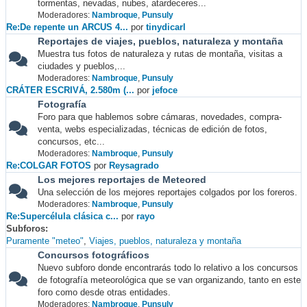
tormentas, nevadas, nubes, atardeceres...
Moderadores:
Nambroque
,
Punsuly
Re:De repente un ARCUS 4...
por
tinydicarl
Reportajes de viajes, pueblos, naturaleza y montaña
Muestra tus fotos de naturaleza y rutas de montaña, visitas a
ciudades y pueblos,...
Moderadores:
Nambroque
,
Punsuly
CRÁTER ESCRIVÁ, 2.580m (...
por
jefoce
Fotografía
Foro para que hablemos sobre cámaras, novedades, compra-
venta, webs especializadas, técnicas de edición de fotos,
concursos, etc...
Moderadores:
Nambroque
,
Punsuly
Re:COLGAR FOTOS
por
Reysagrado
Los mejores reportajes de Meteored
Una selección de los mejores reportajes colgados por los foreros.
Moderadores:
Nambroque
,
Punsuly
Re:Supercélula clásica c...
por
rayo
Subforos
Puramente "meteo"
Viajes, pueblos, naturaleza y montaña
Concursos fotográficos
Nuevo subforo donde encontrarás todo lo relativo a los concursos
de fotografía meteorológica que se van organizando, tanto en este
foro como desde otras entidades.
Moderadores:
Nambroque
,
Punsuly