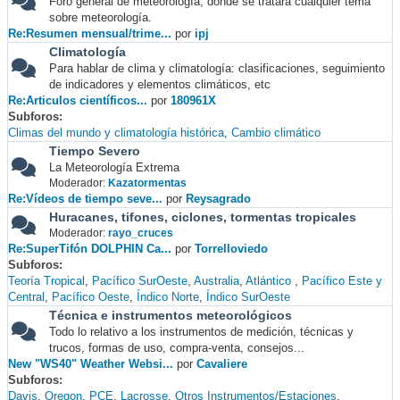
Foro general de meteorología, donde se tratará cualquier tema
sobre meteorología.
Re:Resumen mensual/trime...
por
ipj
Climatología
Para hablar de clima y climatología: clasificaciones, seguimiento
de indicadores y elementos climáticos, etc
Re:Articulos científicos...
por
180961X
Subforos
Climas del mundo y climatología histórica
Cambio climático
Tiempo Severo
La Meteorología Extrema
Moderador:
Kazatormentas
Re:Vídeos de tiempo seve...
por
Reysagrado
Huracanes, tifones, ciclones, tormentas tropicales
Moderador:
rayo_cruces
Re:SuperTifón DOLPHIN Ca...
por
Torrelloviedo
Subforos
Teoría Tropical
Pacífico SurOeste
Australia
Atlántico
Pacífico Este y
Central
Pacífico Oeste
Índico Norte
Índico SurOeste
Técnica e instrumentos meteorológicos
Todo lo relativo a los instrumentos de medición, técnicas y
trucos, formas de uso, compra-venta, consejos...
New "WS40" Weather Websi...
por
Cavaliere
Subforos
Davis
Oregon
PCE
Lacrosse
Otros Instrumentos/Estaciones