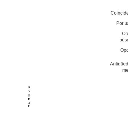
Coincide
Por u
Or
bús
Opc
Antigüed
me