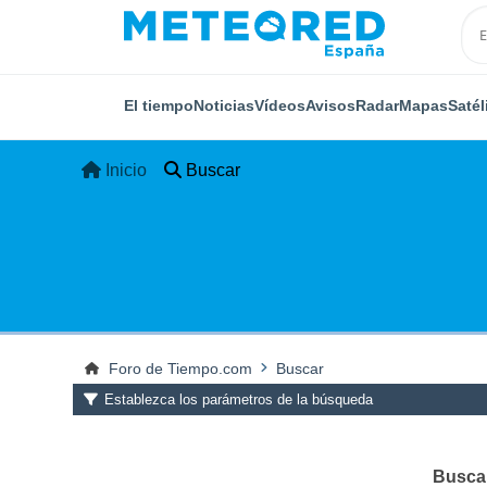
El tiempo
Noticias
Vídeos
Avisos
Radar
Mapas
Satél
Inicio
Buscar
Foro de Tiempo.com
Buscar
Establezca los parámetros de la búsqueda
Buscar