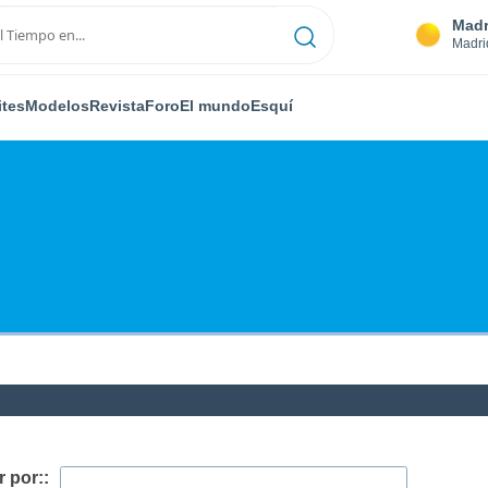
Madr
Madri
ites
Modelos
Revista
Foro
El mundo
Esquí
 por::