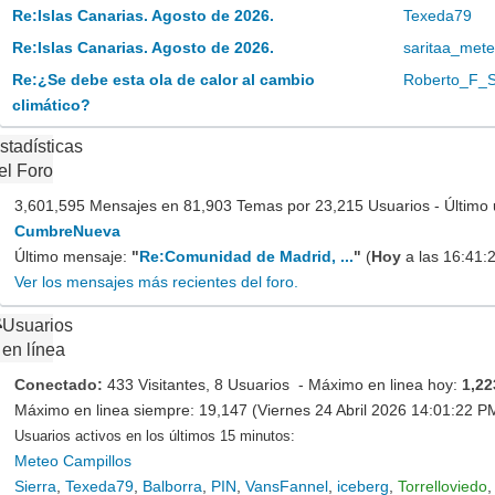
Re:Islas Canarias. Agosto de 2026.
Texeda79
Re:Islas Canarias. Agosto de 2026.
saritaa_met
Re:¿Se debe esta ola de calor al cambio
Roberto_F_
climático?
stadísticas
el Foro
3,601,595 Mensajes en 81,903 Temas por 23,215 Usuarios - Último 
CumbreNueva
Último mensaje:
"
Re:Comunidad de Madrid, ...
"
(
Hoy
a las 16:41:
Ver los mensajes más recientes del foro.
Usuarios
en línea
Conectado:
433 Visitantes, 8 Usuarios - Máximo en linea hoy:
1,22
Máximo en linea siempre: 19,147 (Viernes 24 Abril 2026 14:01:22 P
Usuarios activos en los últimos 15 minutos:
Meteo Campillos
Sierra
,
Texeda79
,
Balborra
,
PIN
,
VansFannel
,
iceberg
,
Torrelloviedo