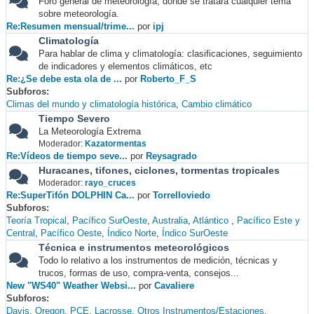
Foro general de meteorología, donde se tratará cualquier tema
sobre meteorología.
Re:Resumen mensual/trime...
por
ipj
Climatología
Para hablar de clima y climatología: clasificaciones, seguimiento
de indicadores y elementos climáticos, etc
Re:¿Se debe esta ola de ...
por
Roberto_F_S
Subforos
Climas del mundo y climatología histórica
Cambio climático
Tiempo Severo
La Meteorología Extrema
Moderador:
Kazatormentas
Re:Vídeos de tiempo seve...
por
Reysagrado
Huracanes, tifones, ciclones, tormentas tropicales
Moderador:
rayo_cruces
Re:SuperTifón DOLPHIN Ca...
por
Torrelloviedo
Subforos
Teoría Tropical
Pacífico SurOeste
Australia
Atlántico
Pacífico Este y
Central
Pacífico Oeste
Índico Norte
Índico SurOeste
Técnica e instrumentos meteorológicos
Todo lo relativo a los instrumentos de medición, técnicas y
trucos, formas de uso, compra-venta, consejos...
New "WS40" Weather Websi...
por
Cavaliere
Subforos
Davis
Oregon
PCE
Lacrosse
Otros Instrumentos/Estaciones