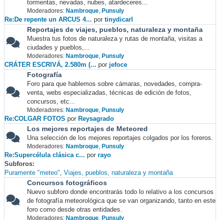
tormentas, nevadas, nubes, atardeceres...
Moderadores:
Nambroque
,
Punsuly
Re:De repente un ARCUS 4...
por
tinydicarl
Reportajes de viajes, pueblos, naturaleza y montaña
Muestra tus fotos de naturaleza y rutas de montaña, visitas a
ciudades y pueblos,...
Moderadores:
Nambroque
,
Punsuly
CRÁTER ESCRIVÁ, 2.580m (...
por
jefoce
Fotografía
Foro para que hablemos sobre cámaras, novedades, compra-
venta, webs especializadas, técnicas de edición de fotos,
concursos, etc...
Moderadores:
Nambroque
,
Punsuly
Re:COLGAR FOTOS
por
Reysagrado
Los mejores reportajes de Meteored
Una selección de los mejores reportajes colgados por los foreros.
Moderadores:
Nambroque
,
Punsuly
Re:Supercélula clásica c...
por
rayo
Subforos
Puramente "meteo"
Viajes, pueblos, naturaleza y montaña
Concursos fotográficos
Nuevo subforo donde encontrarás todo lo relativo a los concursos
de fotografía meteorológica que se van organizando, tanto en este
foro como desde otras entidades.
Moderadores:
Nambroque
,
Punsuly