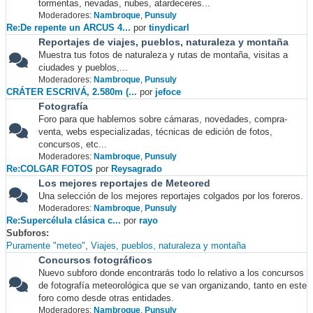
tormentas, nevadas, nubes, atardeceres...
Moderadores:
Nambroque
,
Punsuly
Re:De repente un ARCUS 4...
por
tinydicarl
Reportajes de viajes, pueblos, naturaleza y montaña
Muestra tus fotos de naturaleza y rutas de montaña, visitas a
ciudades y pueblos,...
Moderadores:
Nambroque
,
Punsuly
CRÁTER ESCRIVÁ, 2.580m (...
por
jefoce
Fotografía
Foro para que hablemos sobre cámaras, novedades, compra-
venta, webs especializadas, técnicas de edición de fotos,
concursos, etc...
Moderadores:
Nambroque
,
Punsuly
Re:COLGAR FOTOS
por
Reysagrado
Los mejores reportajes de Meteored
Una selección de los mejores reportajes colgados por los foreros.
Moderadores:
Nambroque
,
Punsuly
Re:Supercélula clásica c...
por
rayo
Subforos
Puramente "meteo"
Viajes, pueblos, naturaleza y montaña
Concursos fotográficos
Nuevo subforo donde encontrarás todo lo relativo a los concursos
de fotografía meteorológica que se van organizando, tanto en este
foro como desde otras entidades.
Moderadores:
Nambroque
,
Punsuly