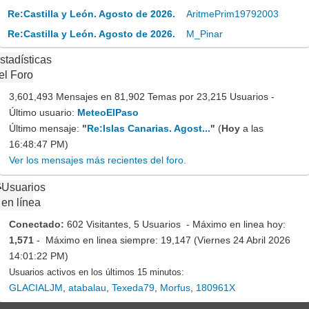
Re:Castilla y León. Agosto de 2026.
AritmePrim19792003
Re:Castilla y León. Agosto de 2026.
M_Pinar
stadísticas
el Foro
3,601,493 Mensajes en 81,902 Temas por 23,215 Usuarios -
Último usuario:
MeteoElPaso
Último mensaje:
"
Re:Islas Canarias. Agost...
"
(
Hoy
a las
16:48:47 PM)
Ver los mensajes más recientes del foro.
Usuarios
en línea
Conectado:
602 Visitantes, 5 Usuarios - Máximo en linea hoy:
1,571
- Máximo en linea siempre: 19,147 (Viernes 24 Abril 2026
14:01:22 PM)
Usuarios activos en los últimos 15 minutos:
GLACIALJM
,
atabalau
,
Texeda79
,
Morfus
,
180961X