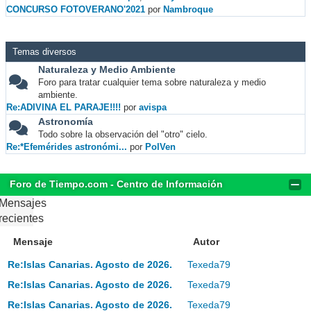
CONCURSO FOTOVERANO'2021
por
Nambroque
Temas diversos
Naturaleza y Medio Ambiente
Foro para tratar cualquier tema sobre naturaleza y medio
ambiente.
Re:ADIVINA EL PARAJE!!!!
por
avispa
Astronomía
Todo sobre la observación del "otro" cielo.
Re:*Efemérides astronómi...
por
PolVen
Foro de Tiempo.com - Centro de Información
Mensajes
recientes
Mensaje
Autor
Re:Islas Canarias. Agosto de 2026.
Texeda79
Re:Islas Canarias. Agosto de 2026.
Texeda79
Re:Islas Canarias. Agosto de 2026.
Texeda79