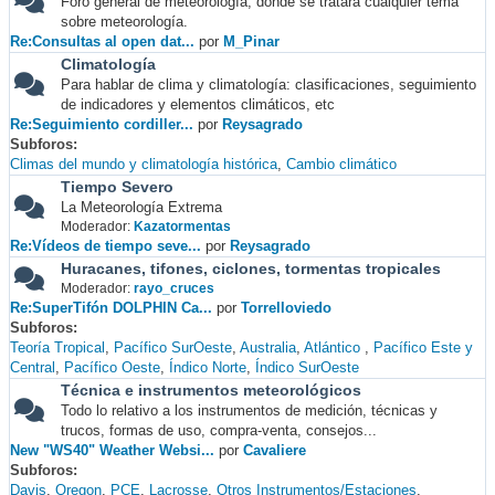
Foro general de meteorología, donde se tratará cualquier tema
sobre meteorología.
Re:Consultas al open dat...
por
M_Pinar
Climatología
Para hablar de clima y climatología: clasificaciones, seguimiento
de indicadores y elementos climáticos, etc
Re:Seguimiento cordiller...
por
Reysagrado
Subforos
Climas del mundo y climatología histórica
Cambio climático
Tiempo Severo
La Meteorología Extrema
Moderador:
Kazatormentas
Re:Vídeos de tiempo seve...
por
Reysagrado
Huracanes, tifones, ciclones, tormentas tropicales
Moderador:
rayo_cruces
Re:SuperTifón DOLPHIN Ca...
por
Torrelloviedo
Subforos
Teoría Tropical
Pacífico SurOeste
Australia
Atlántico
Pacífico Este y
Central
Pacífico Oeste
Índico Norte
Índico SurOeste
Técnica e instrumentos meteorológicos
Todo lo relativo a los instrumentos de medición, técnicas y
trucos, formas de uso, compra-venta, consejos...
New "WS40" Weather Websi...
por
Cavaliere
Subforos
Davis
Oregon
PCE
Lacrosse
Otros Instrumentos/Estaciones