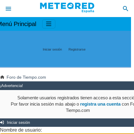
enú Principal
Iniciar sesión
Registrarse
Foro de Tiempo.com
¡Advertencia!
Solamente usuarios registrados tienen acceso a esta secci
Por favor inicia sesión más abajo o
registra una cuenta
con Fo
Tiempo.com
Iniciar sesión
Nombre de usuario: