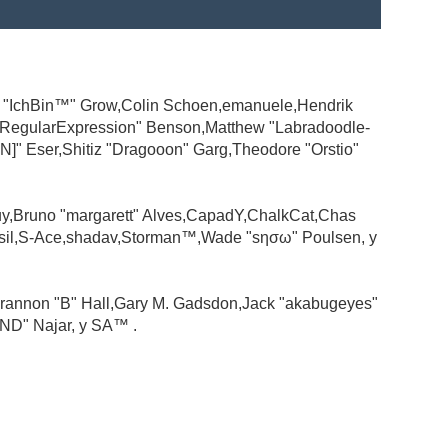
ad "IchBin™" Grow,Colin Schoen,emanuele,Hendrik
 "RegularExpression" Benson,Matthew "Labradoodle-
N]" Eser,Shitiz "Dragooon" Garg,Theodore "Orstio"
guy,Bruno "margarett" Alves,CapadY,ChalkCat,Chas
ssil,S-Ace,shadav,Storman™,Wade "sησω" Poulsen, y
rannon "B" Hall,Gary M. Gadsdon,Jack "akabugeyes"
ND" Najar, y SA™ .