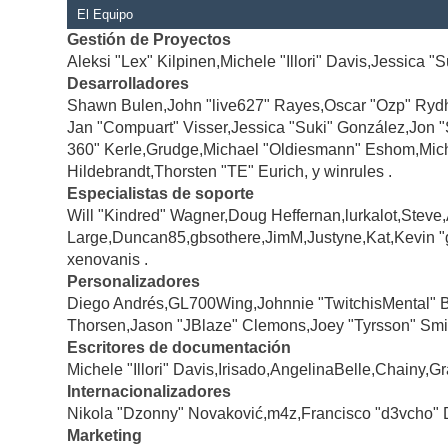
El Equipo
Gestión de Proyectos
Aleksi "Lex" Kilpinen,Michele "Illori" Davis,Jessica "
Desarrolladores
Shawn Bulen,John "live627" Rayes,Oscar "Ozp" Rydh
Jan "Compuart" Visser,Jessica "Suki" González,Jon 
360" Kerle,Grudge,Michael "Oldiesmann" Eshom,Michae
Hildebrandt,Thorsten "TE" Eurich, y winrules .
Especialistas de soporte
Will "Kindred" Wagner,Doug Heffernan,lurkalot,Steve
Large,Duncan85,gbsothere,JimM,Justyne,Kat,Kevin "
xenovanis .
Personalizadores
Diego Andrés,GL700Wing,Johnnie "TwitchisMental" 
Thorsen,Jason "JBlaze" Clemons,Joey "Tyrsson" Smi
Escritores de documentación
Michele "Illori" Davis,Irisado,AngelinaBelle,Chainy
Internacionalizadores
Nikola "Dzonny" Novaković,m4z,Francisco "d3vcho" 
Marketing