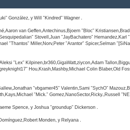
Suki" González, y Will "Kindred" Wagner .
é,Aaron van Geffen,Antechinus,Bjoern "Bloc" Kristiansen,Br
"Sesquipedalian" Stovell,Juan "JayBachatero" Hernandez,Karl
l "Thantos" Miller,Norv,Peter "Arantor" Spicer,Selman "[SiNa
,Aleksi "Lex" Kilpinen,br360,GigaWatt,ziycon,Adam Tallon,Big
greyknight17" Hou,Krash,Mashby,Michael Colin Blaber,Old Fo
Ballew,Jonathan "vbgamer45" Valentin,Sami "SychO" Mazouz,B
th,Kays,Michael "Mick." Gomez,NanoSector,Ricky.,Russell "NE
,Graeme Spence, y Joshua "groundup" Dickerson .
Domínguez,Robert Monden, y Relyana .