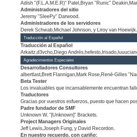
Adish "(F.L.A.M.E.R)" Patel,Bryan "Runic" Deakin,Mar
Administradores del sitio
Jeremy "SleePy" Darwood.
Administradores de los servidores
Derek Schwab,Michael Johnson, y Liroy van Hoewijk
Traducción al Español
Traducción al Español
Arkaitz,d3vcho,Diego Andrés,hefesto,Irisado,luuucia
Agradecimientos Especiales
Desarrolladores Consultores
albertlast,Brett Flannigan,Mark Rose,René-Gilles "Na
Beta Tester
Los invaluables que incansablemente encuentran fallo
Traductores
Gracias por vuestros esfuerzos, puesto que hacen po
Padre fundador de SMF
Unknown W. "[Unknown]" Brackets.
Project Managers Originales
Jeff Lewis,Joseph Fung, y David Recordon.
En nuestro recuerdo, con cariño: