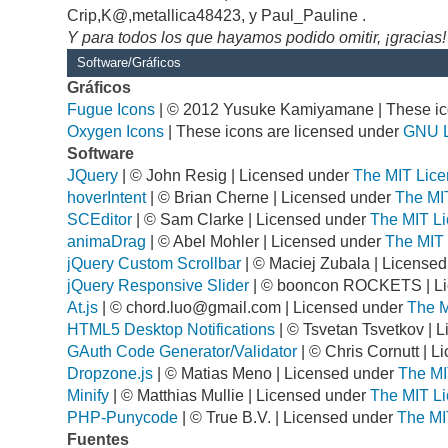
Crip,K@,metallica48423, y Paul_Pauline .
Y para todos los que hayamos podido omitir, ¡gracias!
Software/Gráficos
Gráficos
Fugue Icons
| © 2012 Yusuke Kamiyamane | These ico
Oxygen Icons
| These icons are licensed under
GNU 
Software
JQuery
| © John Resig | Licensed under
The MIT Lice
hoverIntent
| © Brian Cherne | Licensed under
The MI
SCEditor
| © Sam Clarke | Licensed under
The MIT Li
animaDrag
| © Abel Mohler | Licensed under
The MIT 
jQuery Custom Scrollbar
| © Maciej Zubala | License
jQuery Responsive Slider
| © booncon ROCKETS | L
At.js
| ©
chord.luo@gmail.com
| Licensed under
The M
HTML5 Desktop Notifications
| © Tsvetan Tsvetkov | 
GAuth Code Generator/Validator
| © Chris Cornutt | 
Dropzone.js
| © Matias Meno | Licensed under
The MI
Minify
| © Matthias Mullie | Licensed under
The MIT Li
PHP-Punycode
| © True B.V. | Licensed under
The MI
Fuentes