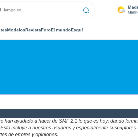
Madr
Madri
ites
Modelos
Revista
Foro
El mundo
Esquí
ue han ayudado a hacer de SMF 2.1 lo que es hoy; dando forma y
to incluye a nuestros usuarios y especialmente suscriptores - gr
tes de errores y opiniones.