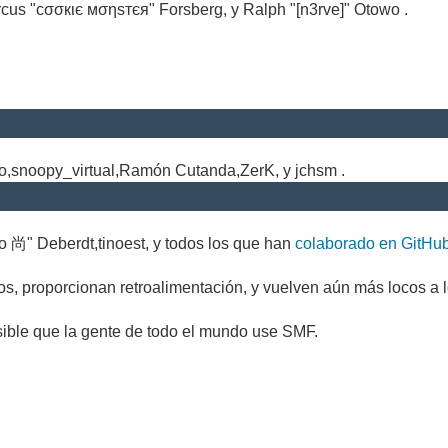
cus "cσσкιє мσηѕтєя" Forsberg, y Ralph "[n3rve]" Otowo .
.
no,snoopy_virtual,Ramón Cutanda,ZerK, y jchsm .
o 尚" Deberdt,tinoest, y todos los que han
colaborado en GitHu
s, proporcionan retroalimentación, y vuelven aún más locos a l
sible que la gente de todo el mundo use SMF.