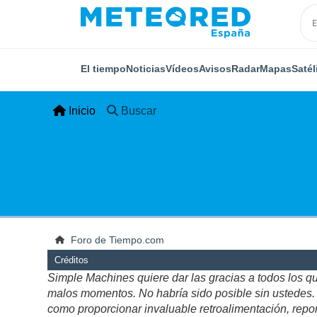
El tiempo
Noticias
Vídeos
Avisos
Radar
Mapas
Satél
Inicio
Buscar
Foro de Tiempo.com
Créditos
Simple Machines quiere dar las gracias a todos los q
malos momentos. No habría sido posible sin ustedes. Es
como proporcionar invaluable retroalimentación, repor