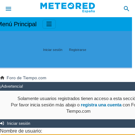
enú Principal
Iniciar sesión
Registrarse
Foro de Tiempo.com
¡Advertencia!
Solamente usuarios registrados tienen acceso a esta secci
Por favor inicia sesión más abajo o
registra una cuenta
con Fo
Tiempo.com
Iniciar sesión
Nombre de usuario: