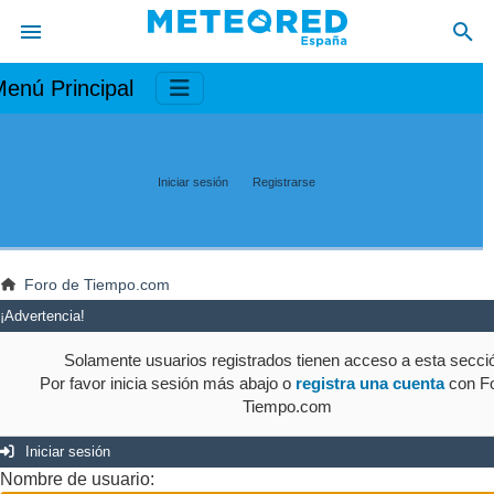
enú Principal
Iniciar sesión
Registrarse
Foro de Tiempo.com
¡Advertencia!
Solamente usuarios registrados tienen acceso a esta secci
Por favor inicia sesión más abajo o
registra una cuenta
con Fo
Tiempo.com
Iniciar sesión
Nombre de usuario: