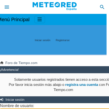
enú Principal
Iniciar sesión
Registrarse
Foro de Tiempo.com
¡Advertencia!
Solamente usuarios registrados tienen acceso a esta secci
Por favor inicia sesión más abajo o
registra una cuenta
con Fo
Tiempo.com
Iniciar sesión
Nombre de usuario: