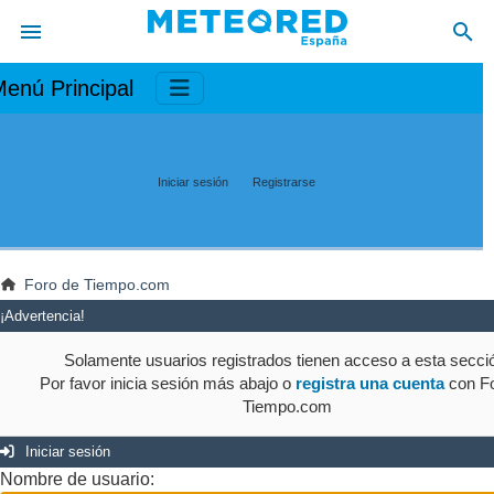
enú Principal
Iniciar sesión
Registrarse
Foro de Tiempo.com
¡Advertencia!
Solamente usuarios registrados tienen acceso a esta secci
Por favor inicia sesión más abajo o
registra una cuenta
con Fo
Tiempo.com
Iniciar sesión
Nombre de usuario: