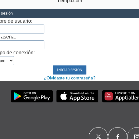
Tiempo.com
r sesión
re de usuario:
raseña:
po de conexión:
¿Olvidaste tu contraseña?