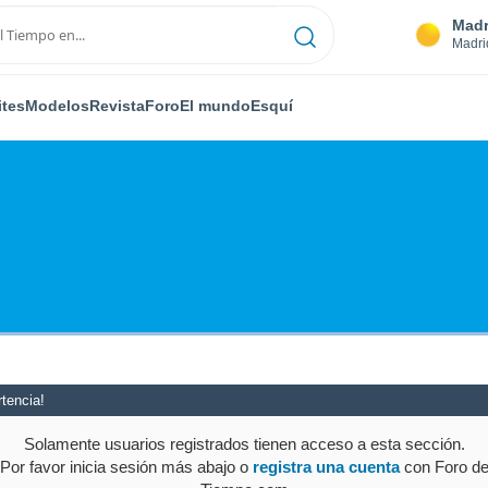
Madr
Madri
ites
Modelos
Revista
Foro
El mundo
Esquí
tencia!
Solamente usuarios registrados tienen acceso a esta sección.
Por favor inicia sesión más abajo o
registra una cuenta
con Foro d