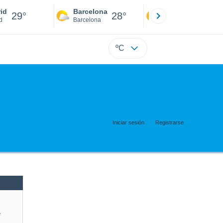
id
Barcelona
Sevilla
29°
28°
31°
d
Barcelona
Sevilla
ºC
Iniciar sesión
Registrarse
e