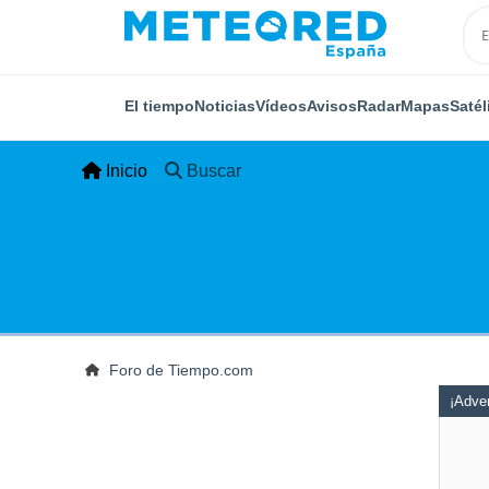
El tiempo
Noticias
Vídeos
Avisos
Radar
Mapas
Satél
Inicio
Buscar
Foro de Tiempo.com
¡Adver