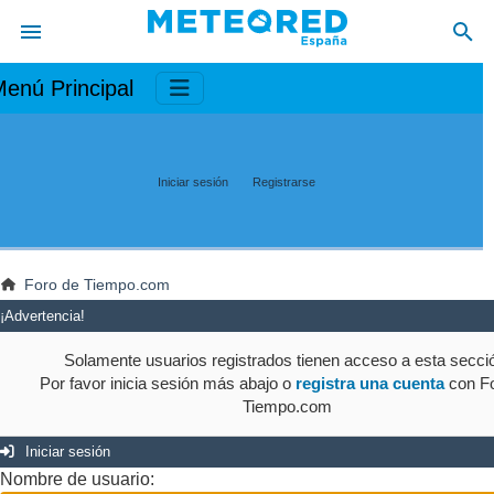
enú Principal
Iniciar sesión
Registrarse
Foro de Tiempo.com
¡Advertencia!
Solamente usuarios registrados tienen acceso a esta secci
Por favor inicia sesión más abajo o
registra una cuenta
con Fo
Tiempo.com
Iniciar sesión
Nombre de usuario: