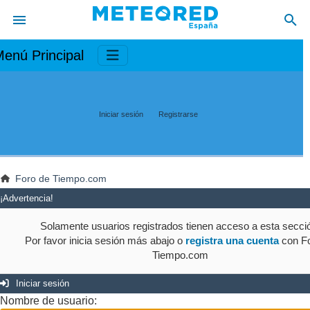
enú Principal
Iniciar sesión
Registrarse
Foro de Tiempo.com
¡Advertencia!
Solamente usuarios registrados tienen acceso a esta secci
Por favor inicia sesión más abajo o
registra una cuenta
con Fo
Tiempo.com
Iniciar sesión
Nombre de usuario: