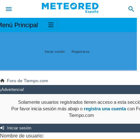
enú Principal
Iniciar sesión
Registrarse
Foro de Tiempo.com
¡Advertencia!
Solamente usuarios registrados tienen acceso a esta secci
Por favor inicia sesión más abajo o
registra una cuenta
con Fo
Tiempo.com
Iniciar sesión
Nombre de usuario: