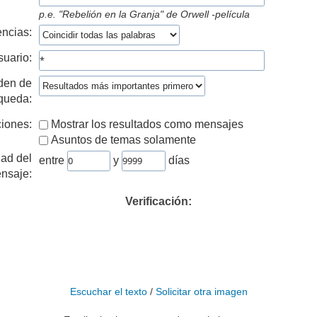
p.e.
"Rebelión en la Granja" de Orwell -película
ncias:
suario:
den de
queda:
iones:
Mostrar los resultados como mensajes
Asuntos de temas solamente
ad del
entre
y
días
nsaje:
Verificación:
Escuchar el texto
/
Solicitar otra imagen