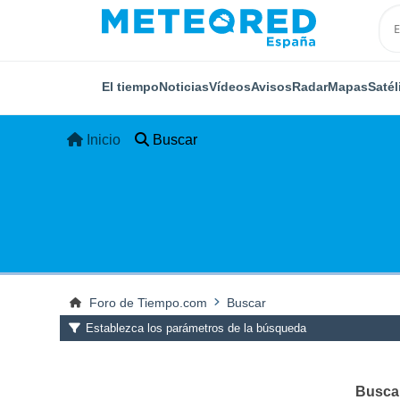
El tiempo
Noticias
Vídeos
Avisos
Radar
Mapas
Satél
Inicio
Buscar
Foro de Tiempo.com
Buscar
Establezca los parámetros de la búsqueda
Buscar