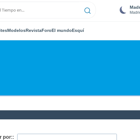
Madr
Madri
ites
Modelos
Revista
Foro
El mundo
Esquí
 por::