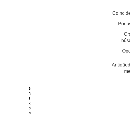
Coincide
Por u
Or
bús
Opc
Antigüed
me