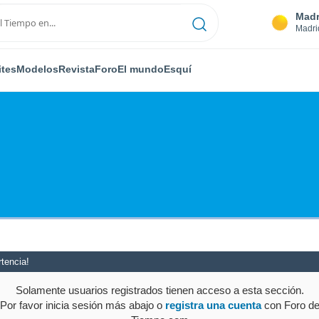
Madr
Madri
ites
Modelos
Revista
Foro
El mundo
Esquí
tencia!
Solamente usuarios registrados tienen acceso a esta sección.
Por favor inicia sesión más abajo o
registra una cuenta
con Foro d