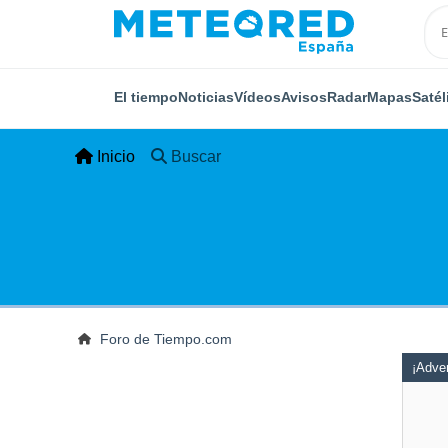
El tiempo
Noticias
Vídeos
Avisos
Radar
Mapas
Satél
Inicio
Buscar
Foro de Tiempo.com
¡Adver