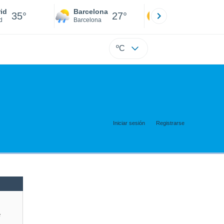
id
Barcelona
Sevilla
35°
27°
36°
d
Barcelona
Sevilla
ºC
Iniciar sesión
Registrarse
e