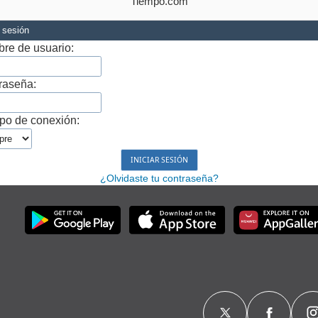
Tiempo.com
r sesión
re de usuario:
raseña:
po de conexión:
¿Olvidaste tu contraseña?