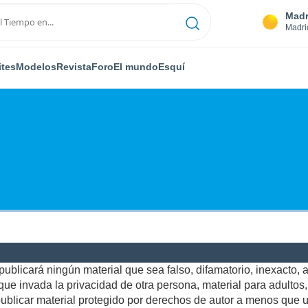
Madr
Madri
ites
Modelos
Revista
Foro
El mundo
Esquí
ublicará ningún material que sea falso, difamatorio, inexacto, ab
e invada la privacidad de otra persona, material para adultos, o
blicar material protegido por derechos de autor a menos que us