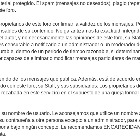
material protegido. El spam (mensajes no deseados), plagio (re
te foro.
propietarios de este foro confirmar la validez de los mensajes.
sables de su contenido. No garantizamos la exactitud, integrid
autor, y no necesariamente las opiniones de este foro, su Staff, 
censurable a notificarlo a un administrador o un moderador del 
urable, dentro de un período de tiempo razonable, si determina
r capaces de eliminar o modificar mensajes particulares de mane
nido de los mensajes que publica. Además, está de acuerdo en 
ado con este foro, su Staff, y sus subsidiarios. Los propietarios
a recabada en este servicio) en el supuesto de una queja forma
egir su nombre de usuario. Le aconsejamos que utilice un nombr
su contraseña a otra persona excepto a un administrador, para 
rsona bajo ningún concepto. Le recomendamos ENCARECIDAME
ta.