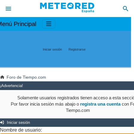
enú Principal
Iniciar sesión
Registrarse
Foro de Tiempo.com
¡Advertencia!
Solamente usuarios registrados tienen acceso a esta secci
Por favor inicia sesión más abajo o
registra una cuenta
con Fo
Tiempo.com
Iniciar sesión
Nombre de usuario: