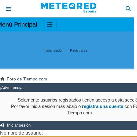
enú Principal
Iniciar sesión
Registrarse
Foro de Tiempo.com
¡Advertencia!
Solamente usuarios registrados tienen acceso a esta secci
Por favor inicia sesión más abajo o
registra una cuenta
con Fo
Tiempo.com
Iniciar sesión
Nombre de usuario: