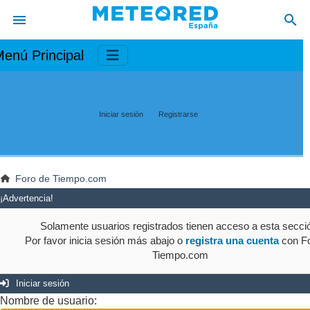
enú Principal
Iniciar sesión
Registrarse
Foro de Tiempo.com
¡Advertencia!
Solamente usuarios registrados tienen acceso a esta secci
Por favor inicia sesión más abajo o
registra una cuenta
con Fo
Tiempo.com
Iniciar sesión
Nombre de usuario: