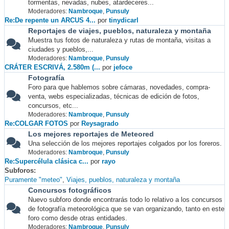
tormentas, nevadas, nubes, atardeceres...
Moderadores:
Nambroque
,
Punsuly
Re:De repente un ARCUS 4...
por
tinydicarl
Reportajes de viajes, pueblos, naturaleza y montaña
Muestra tus fotos de naturaleza y rutas de montaña, visitas a
ciudades y pueblos,...
Moderadores:
Nambroque
,
Punsuly
CRÁTER ESCRIVÁ, 2.580m (...
por
jefoce
Fotografía
Foro para que hablemos sobre cámaras, novedades, compra-
venta, webs especializadas, técnicas de edición de fotos,
concursos, etc...
Moderadores:
Nambroque
,
Punsuly
Re:COLGAR FOTOS
por
Reysagrado
Los mejores reportajes de Meteored
Una selección de los mejores reportajes colgados por los foreros.
Moderadores:
Nambroque
,
Punsuly
Re:Supercélula clásica c...
por
rayo
Subforos
Puramente "meteo"
Viajes, pueblos, naturaleza y montaña
Concursos fotográficos
Nuevo subforo donde encontrarás todo lo relativo a los concursos
de fotografía meteorológica que se van organizando, tanto en este
foro como desde otras entidades.
Moderadores:
Nambroque
,
Punsuly