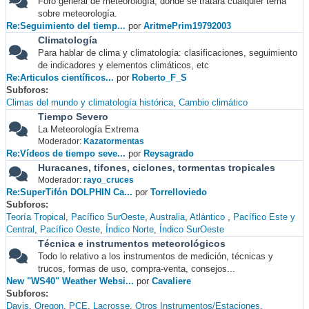
Foro general de meteorología, donde se tratará cualquier tema
sobre meteorología.
Re:Seguimiento del tiemp...
por
AritmePrim19792003
Climatología
Para hablar de clima y climatología: clasificaciones, seguimiento
de indicadores y elementos climáticos, etc
Re:Articulos científicos...
por
Roberto_F_S
Subforos
Climas del mundo y climatología histórica
Cambio climático
Tiempo Severo
La Meteorología Extrema
Moderador:
Kazatormentas
Re:Vídeos de tiempo seve...
por
Reysagrado
Huracanes, tifones, ciclones, tormentas tropicales
Moderador:
rayo_cruces
Re:SuperTifón DOLPHIN Ca...
por
Torrelloviedo
Subforos
Teoría Tropical
Pacífico SurOeste
Australia
Atlántico
Pacífico Este y
Central
Pacífico Oeste
Índico Norte
Índico SurOeste
Técnica e instrumentos meteorológicos
Todo lo relativo a los instrumentos de medición, técnicas y
trucos, formas de uso, compra-venta, consejos...
New "WS40" Weather Websi...
por
Cavaliere
Subforos
Davis
Oregon
PCE
Lacrosse
Otros Instrumentos/Estaciones