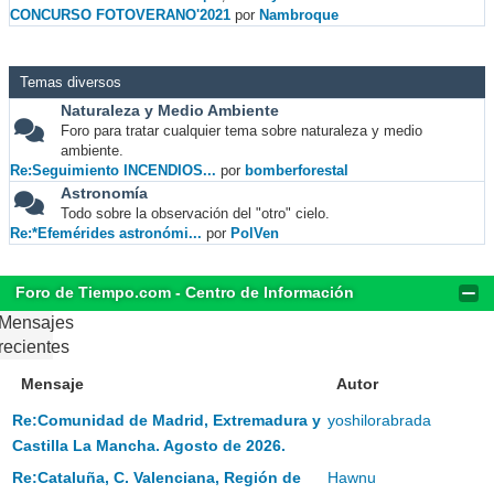
CONCURSO FOTOVERANO'2021
por
Nambroque
Temas diversos
Naturaleza y Medio Ambiente
Foro para tratar cualquier tema sobre naturaleza y medio
ambiente.
Re:Seguimiento INCENDIOS...
por
bomberforestal
Astronomía
Todo sobre la observación del "otro" cielo.
Re:*Efemérides astronómi...
por
PolVen
Foro de Tiempo.com - Centro de Información
Mensajes
recientes
Mensaje
Autor
Re:Comunidad de Madrid, Extremadura y
yoshilorabrada
Castilla La Mancha. Agosto de 2026.
Re:Cataluña, C. Valenciana, Región de
Hawnu