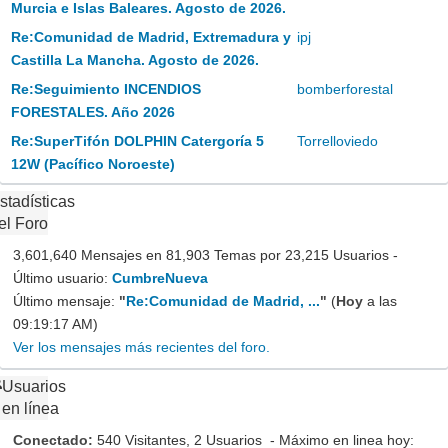
Murcia e Islas Baleares. Agosto de 2026.
Re:Comunidad de Madrid, Extremadura y
ipj
Castilla La Mancha. Agosto de 2026.
Re:Seguimiento INCENDIOS
bomberforestal
FORESTALES. Año 2026
Re:SuperTifón DOLPHIN Catergoría 5
Torrelloviedo
12W (Pacífico Noroeste)
stadísticas
el Foro
3,601,640 Mensajes en 81,903 Temas por 23,215 Usuarios -
Último usuario:
CumbreNueva
Último mensaje:
"
Re:Comunidad de Madrid, ...
"
(
Hoy
a las
09:19:17 AM)
Ver los mensajes más recientes del foro.
Usuarios
en línea
Conectado:
540 Visitantes, 2 Usuarios - Máximo en linea hoy: