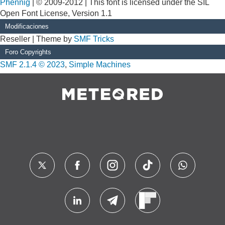
Phennig
| © 2009-2012 | This font is licensed under the SIL
Open Font License, Version 1.1
Modificaciones
Reseller | Theme by
SMF Tricks
Foro Copyrights
SMF 2.1.4 © 2023
,
Simple Machines