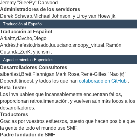
Jeremy "SleePy" Darwood.
Administradores de los servidores
Derek Schwab,Michael Johnson, y Liroy van Hoewijk.
Traducción al Español
Traducción al Español
Arkaitz,d3vcho,Diego
Andrés,hefesto,Irisado,luuuciano,snoopy_virtual,Ramón
Cutanda,ZerK, y jchsm .
Agradecimientos Especiales
Desarrolladores Consultores
albertlast,Brett Flannigan,Mark Rose,René-Gilles "Nao 尚"
Deberdt,tinoest, y todos los que han
colaborado en GitHub
.
Beta Tester
Los invaluables que incansablemente encuentran fallos,
proporcionan retroalimentación, y vuelven aún más locos a los
desarrolladores.
Traductores
Gracias por vuestros esfuerzos, puesto que hacen posible que
la gente de todo el mundo use SMF.
Padre fundador de SMF