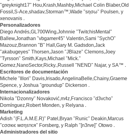
"greyknight17" Hou,Krash,Mashby,Michael Colin Blaber,Old
Fossil,S-Ace,shadav,Storman™,Wade "sησω" Poulsen, y
xenovanis .
Personalizadores
Diego Andrés,GL700Wing,Johnnie "TwitchisMental"
Ballew,Jonathan "vbgamer45" Valentin,Sami "SychO"
Mazouz,Brannon "B" Hall,Gary M. Gadsdon,Jack
"akabugeyes" Thorsen,Jason "JBlaze" Clemons,Joey
"Tyrsson" Smith,Kays,Michael "Mick."
Gomez,NanoSector,Ricky.,Russell "NEND" Najar, y SA™ .
Escritores de documentación
Michele "Illori" Davis,Irisado,AngelinaBelle,Chainy,Graeme
Spence, y Joshua "groundup" Dickerson .
Internacionalizadores
Nikola "Dzonny" Novaković,m4z,Francisco "d3vcho"
Domínguez,Robert Monden, y Relyana .
Marketing
Adish "(F.L.A.M.E.R)" Patel,Bryan "Runic" Deakin,Marcus
"cσσкιє мσηѕтєя" Forsberg, y Ralph "[n3rve]" Otowo .
Administradores del sitio