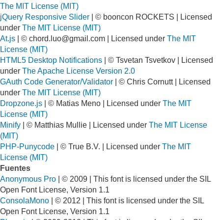
The MIT License (MIT)
jQuery Responsive Slider
| © booncon ROCKETS | Licensed
under
The MIT License (MIT)
At.js
| ©
chord.luo@gmail.com
| Licensed under
The MIT
License (MIT)
HTML5 Desktop Notifications
| © Tsvetan Tsvetkov | Licensed
under
The Apache License Version 2.0
GAuth Code Generator/Validator
| © Chris Cornutt | Licensed
under
The MIT License (MIT)
Dropzone.js
| © Matias Meno | Licensed under
The MIT
License (MIT)
Minify
| © Matthias Mullie | Licensed under
The MIT License
(MIT)
PHP-Punycode
| © True B.V. | Licensed under
The MIT
License (MIT)
Fuentes
Anonymous Pro
| © 2009 | This font is licensed under the SIL
Open Font License, Version 1.1
ConsolaMono
| © 2012 | This font is licensed under the SIL
Open Font License, Version 1.1