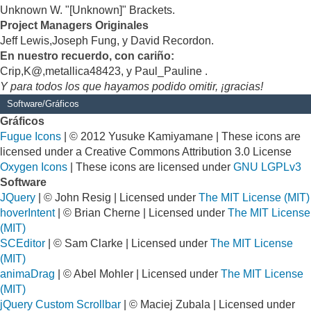
Unknown W. "[Unknown]" Brackets.
Project Managers Originales
Jeff Lewis,Joseph Fung, y David Recordon.
En nuestro recuerdo, con cariño:
Crip,K@,metallica48423, y Paul_Pauline .
Y para todos los que hayamos podido omitir, ¡gracias!
Software/Gráficos
Gráficos
Fugue Icons
| © 2012 Yusuke Kamiyamane | These icons are
licensed under a Creative Commons Attribution 3.0 License
Oxygen Icons
| These icons are licensed under
GNU LGPLv3
Software
JQuery
| © John Resig | Licensed under
The MIT License (MIT)
hoverIntent
| © Brian Cherne | Licensed under
The MIT License
(MIT)
SCEditor
| © Sam Clarke | Licensed under
The MIT License
(MIT)
animaDrag
| © Abel Mohler | Licensed under
The MIT License
(MIT)
jQuery Custom Scrollbar
| © Maciej Zubala | Licensed under