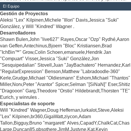
El Equipo
Gestión de Proyectos
Aleksi "Lex" Kilpinen,Michele "Illori" Davis,Jessica "Suki"
González, y Will "Kindred" Wagner .
Desarrolladores
Shawn Bulen,John "live627" Rayes,Oscar "Ozp" Rydhé,Aaron
van Geffen,Antechinus,Bjoern "Bloc" Kristiansen,Brad
"IchBin™" Grow,Colin Schoen,emanuele,Hendrik Jan
"Compuart" Visser,Jessica "Suki" González,Jon
"Sesquipedalian" Stovell,Juan "JayBachatero" Hernandez,Karl
"RegularExpression" Benson,Matthew "Labradoodle-360"
Kerle,Grudge,Michael "Oldiesmann" Eshom,Michael "Thantos"
Miller,Norv,Peter "Arantor" Spicer,Selman "[SiNaN]" Eser,Shitiz
"Dragooon" Garg,Theodore "Orstio" Hildebrandt,Thorsten "TE"
Eurich, y winrules .
Especialistas de soporte
Will "Kindred" Wagner,Doug Heffernan,lurkalot,Steve,Aleksi
"Lex" Kilpinen,br360,GigaWatt,ziycon,Adam
Tallon,Bigguy,Bruno "margarett" Alves,CapadY,ChalkCat,Chas
Large,Duncan85,gbsothere,JimM,Justyne,Kat,Kevin