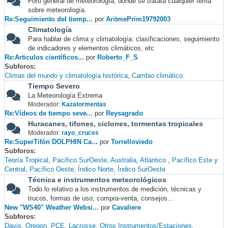
Foro general de meteorología, donde se tratará cualquier tema
sobre meteorología.
Re:Seguimiento del tiemp...
por
AritmePrim19792003
Climatología
Para hablar de clima y climatología: clasificaciones, seguimiento
de indicadores y elementos climáticos, etc
Re:Articulos científicos...
por
Roberto_F_S
Subforos
Climas del mundo y climatología histórica
Cambio climático
Tiempo Severo
La Meteorología Extrema
Moderador:
Kazatormentas
Re:Vídeos de tiempo seve...
por
Reysagrado
Huracanes, tifones, ciclones, tormentas tropicales
Moderador:
rayo_cruces
Re:SuperTifón DOLPHIN Ca...
por
Torrelloviedo
Subforos
Teoría Tropical
Pacífico SurOeste
Australia
Atlántico
Pacífico Este y
Central
Pacífico Oeste
Índico Norte
Índico SurOeste
Técnica e instrumentos meteorológicos
Todo lo relativo a los instrumentos de medición, técnicas y
trucos, formas de uso, compra-venta, consejos...
New "WS40" Weather Websi...
por
Cavaliere
Subforos
Davis
Oregon
PCE
Lacrosse
Otros Instrumentos/Estaciones