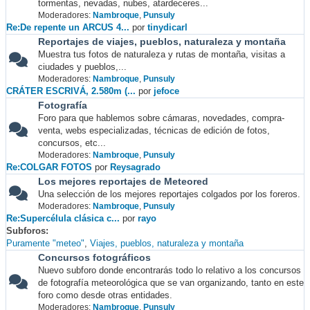
tormentas, nevadas, nubes, atardeceres...
Moderadores:
Nambroque
,
Punsuly
Re:De repente un ARCUS 4...
por
tinydicarl
Reportajes de viajes, pueblos, naturaleza y montaña
Muestra tus fotos de naturaleza y rutas de montaña, visitas a
ciudades y pueblos,...
Moderadores:
Nambroque
,
Punsuly
CRÁTER ESCRIVÁ, 2.580m (...
por
jefoce
Fotografía
Foro para que hablemos sobre cámaras, novedades, compra-
venta, webs especializadas, técnicas de edición de fotos,
concursos, etc...
Moderadores:
Nambroque
,
Punsuly
Re:COLGAR FOTOS
por
Reysagrado
Los mejores reportajes de Meteored
Una selección de los mejores reportajes colgados por los foreros.
Moderadores:
Nambroque
,
Punsuly
Re:Supercélula clásica c...
por
rayo
Subforos
Puramente "meteo"
Viajes, pueblos, naturaleza y montaña
Concursos fotográficos
Nuevo subforo donde encontrarás todo lo relativo a los concursos
de fotografía meteorológica que se van organizando, tanto en este
foro como desde otras entidades.
Moderadores:
Nambroque
,
Punsuly