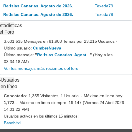
Re:Islas Canarias. Agosto de 2026.
Texeda79
Re:Islas Canarias. Agosto de 2026.
Texeda79
stadísticas
el Foro
3,601,635 Mensajes en 81,903 Temas por 23,215 Usuarios -
Último usuario:
CumbreNueva
Último mensaje:
"
Re:Islas Canarias. Agost...
"
(
Hoy
a las
03:34:18 AM)
Ver los mensajes más recientes del foro.
Usuarios
en línea
Conectado:
1,355 Visitantes, 1 Usuario - Máximo en linea hoy:
1,772
- Máximo en linea siempre: 19,147 (Viernes 24 Abril 2026
14:01:22 PM)
Usuarios activos en los últimos 15 minutos:
Basobitxi