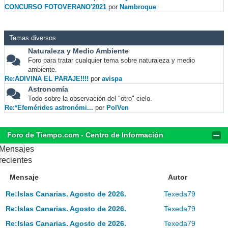
CONCURSO FOTOVERANO'2021
por
Nambroque
Temas diversos
Naturaleza y Medio Ambiente
Foro para tratar cualquier tema sobre naturaleza y medio
ambiente.
Re:ADIVINA EL PARAJE!!!!
por
avispa
Astronomía
Todo sobre la observación del "otro" cielo.
Re:*Efemérides astronómi...
por
PolVen
Foro de Tiempo.com - Centro de Información
Mensajes
recientes
Mensaje
Autor
Re:Islas Canarias. Agosto de 2026.
Texeda79
Re:Islas Canarias. Agosto de 2026.
Texeda79
Re:Islas Canarias. Agosto de 2026.
Texeda79