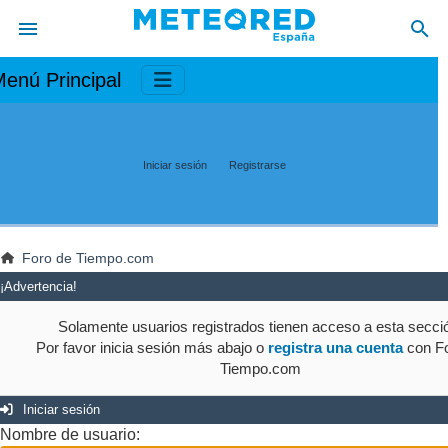
enú Principal
Iniciar sesión
Registrarse
Foro de Tiempo.com
¡Advertencia!
Solamente usuarios registrados tienen acceso a esta secci
Por favor inicia sesión más abajo o
registra una cuenta
con Fo
Tiempo.com
Iniciar sesión
Nombre de usuario: