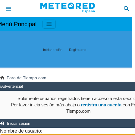
enú Principal
Iniciar sesión
Registrarse
Foro de Tiempo.com
¡Advertencia!
Solamente usuarios registrados tienen acceso a esta secci
Por favor inicia sesión más abajo o
registra una cuenta
con Fo
Tiempo.com
Iniciar sesión
Nombre de usuario: