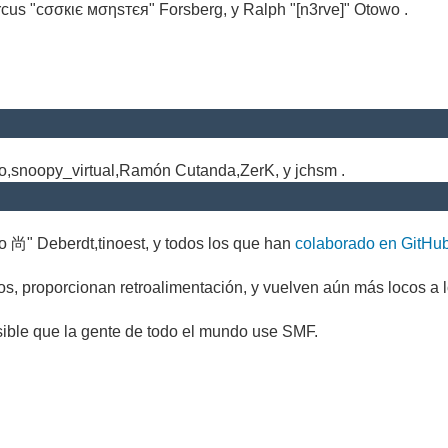
cus "cσσкιє мσηѕтєя" Forsberg, y Ralph "[n3rve]" Otowo .
.
no,snoopy_virtual,Ramón Cutanda,ZerK, y jchsm .
o 尚" Deberdt,tinoest, y todos los que han
colaborado en GitHu
s, proporcionan retroalimentación, y vuelven aún más locos a l
sible que la gente de todo el mundo use SMF.