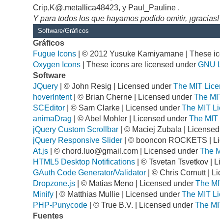
Crip,K@,metallica48423, y Paul_Pauline .
Y para todos los que hayamos podido omitir, ¡gracias!
Software/Gráficos
Gráficos
Fugue Icons
| © 2012 Yusuke Kamiyamane | These ico
Oxygen Icons
| These icons are licensed under
GNU 
Software
JQuery
| © John Resig | Licensed under
The MIT Lice
hoverIntent
| © Brian Cherne | Licensed under
The MI
SCEditor
| © Sam Clarke | Licensed under
The MIT Li
animaDrag
| © Abel Mohler | Licensed under
The MIT 
jQuery Custom Scrollbar
| © Maciej Zubala | License
jQuery Responsive Slider
| © booncon ROCKETS | L
At.js
| ©
chord.luo@gmail.com
| Licensed under
The M
HTML5 Desktop Notifications
| © Tsvetan Tsvetkov | 
GAuth Code Generator/Validator
| © Chris Cornutt | 
Dropzone.js
| © Matias Meno | Licensed under
The MI
Minify
| © Matthias Mullie | Licensed under
The MIT Li
PHP-Punycode
| © True B.V. | Licensed under
The MI
Fuentes