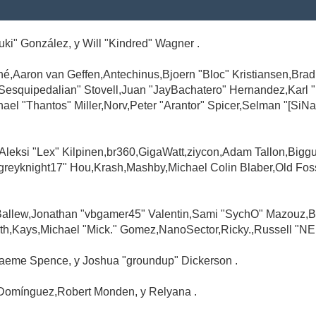
Suki" González, y Will "Kindred" Wagner .
é,Aaron van Geffen,Antechinus,Bjoern "Bloc" Kristiansen,Br
"Sesquipedalian" Stovell,Juan "JayBachatero" Hernandez,Karl
l "Thantos" Miller,Norv,Peter "Arantor" Spicer,Selman "[SiNa
,Aleksi "Lex" Kilpinen,br360,GigaWatt,ziycon,Adam Tallon,Big
greyknight17" Hou,Krash,Mashby,Michael Colin Blaber,Old Fo
Ballew,Jonathan "vbgamer45" Valentin,Sami "SychO" Mazouz,B
th,Kays,Michael "Mick." Gomez,NanoSector,Ricky.,Russell "NE
,Graeme Spence, y Joshua "groundup" Dickerson .
Domínguez,Robert Monden, y Relyana .