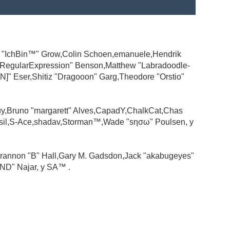
ad "IchBin™" Grow,Colin Schoen,emanuele,Hendrik
 "RegularExpression" Benson,Matthew "Labradoodle-
N]" Eser,Shitiz "Dragooon" Garg,Theodore "Orstio"
guy,Bruno "margarett" Alves,CapadY,ChalkCat,Chas
ssil,S-Ace,shadav,Storman™,Wade "sησω" Poulsen, y
rannon "B" Hall,Gary M. Gadsdon,Jack "akabugeyes"
ND" Najar, y SA™ .