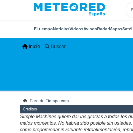
El tiempo
Noticias
Vídeos
Avisos
Radar
Mapas
Satél
Inicio
Buscar
Foro de Tiempo.com
Créditos
Simple Machines quiere dar las gracias a todos los q
malos momentos. No habría sido posible sin ustedes. Es
como proporcionar invaluable retroalimentación, repor