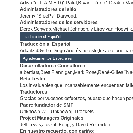
Adish "(F.L.A.M.E.R)" Patel,Bryan "Runic" Deakin,Mar
Administradores del sitio
Jeremy "SleePy" Darwood.
Administradores de los servidores
Derek Schwab,Michael Johnson, y Liroy van Hoewijk
Traducción al Español
Traducción al Español
Arkaitz,d3vcho,Diego Andrés,hefesto,Irisado,luuucia
Agradecimientos Especiales
Desarrolladores Consultores
albertlast,Brett Flannigan,Mark Rose,René-Gilles "Na
Beta Tester
Los invaluables que incansablemente encuentran fallo
Traductores
Gracias por vuestros esfuerzos, puesto que hacen po
Padre fundador de SMF
Unknown W. "[Unknown]" Brackets.
Project Managers Originales
Jeff Lewis,Joseph Fung, y David Recordon.
En nuestro recuerdo, con cariño: