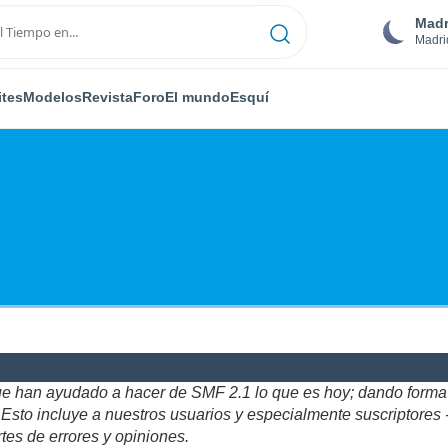
Madr
Madri
ites
Modelos
Revista
Foro
El mundo
Esquí
ue han ayudado a hacer de SMF 2.1 lo que es hoy; dando forma y
to incluye a nuestros usuarios y especialmente suscriptores - gr
tes de errores y opiniones.