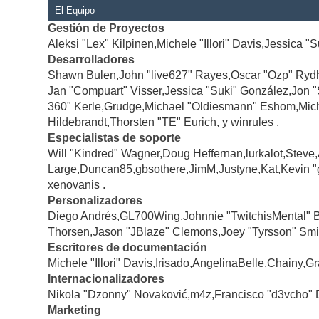
El Equipo
Gestión de Proyectos
Aleksi "Lex" Kilpinen,Michele "Illori" Davis,Jessica "
Desarrolladores
Shawn Bulen,John "live627" Rayes,Oscar "Ozp" Rydh
Jan "Compuart" Visser,Jessica "Suki" González,Jon 
360" Kerle,Grudge,Michael "Oldiesmann" Eshom,Michae
Hildebrandt,Thorsten "TE" Eurich, y winrules .
Especialistas de soporte
Will "Kindred" Wagner,Doug Heffernan,lurkalot,Steve
Large,Duncan85,gbsothere,JimM,Justyne,Kat,Kevin "
xenovanis .
Personalizadores
Diego Andrés,GL700Wing,Johnnie "TwitchisMental" 
Thorsen,Jason "JBlaze" Clemons,Joey "Tyrsson" Smi
Escritores de documentación
Michele "Illori" Davis,Irisado,AngelinaBelle,Chainy
Internacionalizadores
Nikola "Dzonny" Novaković,m4z,Francisco "d3vcho" 
Marketing