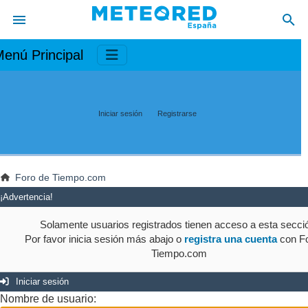
enú Principal
Iniciar sesión
Registrarse
Foro de Tiempo.com
¡Advertencia!
Solamente usuarios registrados tienen acceso a esta secci
Por favor inicia sesión más abajo o
registra una cuenta
con Fo
Tiempo.com
Iniciar sesión
Nombre de usuario: