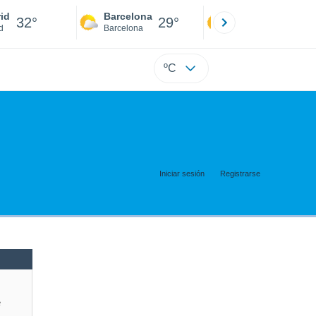
id
Barcelona
Sevilla
32°
29°
34°
d
Barcelona
Sevilla
ºC
Iniciar sesión
Registrarse
e