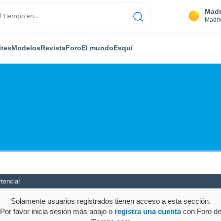
Madr
Madri
ites
Modelos
Revista
Foro
El mundo
Esquí
tencia!
Solamente usuarios registrados tienen acceso a esta sección.
Por favor inicia sesión más abajo o
registra una cuenta
con Foro d