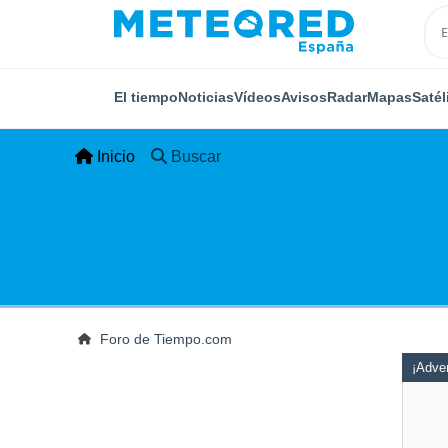
El tiempo
Noticias
Vídeos
Avisos
Radar
Mapas
Satél
Inicio
Buscar
Foro de Tiempo.com
¡Adver