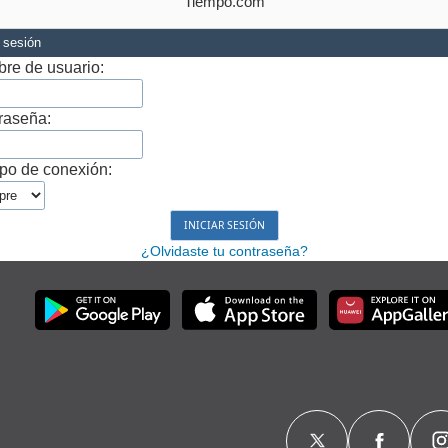
Tiempo.com
r sesión
re de usuario:
raseña:
po de conexión:
¿Olvidaste tu contraseña?